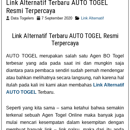
Link Alternatif Terbaru AUTO TOGEL
Resmi Terpercaya
Data Togelers
7 September 2020
Link Alternatif
Link Alternatif Terbaru AUTO TOGEL Resmi
Terpercaya
AUTO TOGEL merupakan salah satu Agen BO Togel
terbesar yang ada pada saat ini dan mungkin saja
diantara para pembaca sendiri sudah pernah mendengar
atau bahkan melihatnya secara langsung, nah karena hal
itulah pada kali ini kami akan membahas
Link Alternatif
AUTO TOGEL
Terbaru.
Seperti yang kita sama – sama ketahui bahwa semakin
terkenal sebuah Agen Togel Online maka banyak juga
mulai mencari kesempatan dalam kesempitan dengan
membuat banyak link – link palsu, maka dari itu anda