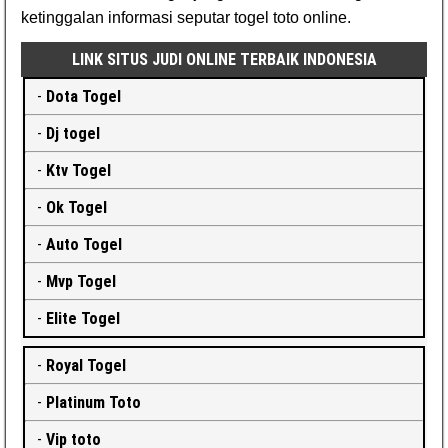
ketinggalan informasi seputar togel toto online.
LINK SITUS JUDI ONLINE TERBAIK INDONESIA
-
Dota Togel
-
Dj togel
-
Ktv Togel
-
Ok Togel
-
Auto Togel
-
Mvp Togel
-
Elite Togel
-
Royal Togel
-
Platinum Toto
-
Vip toto