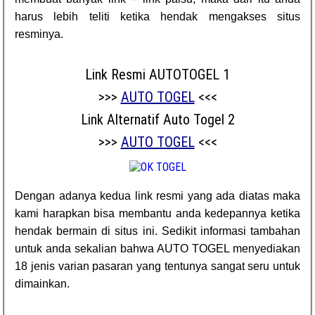
harus lebih teliti ketika hendak mengakses situs
resminya.
Link Resmi AUTOTOGEL 1
>>>
AUTO TOGEL
<<<
Link Alternatif Auto Togel 2
>>>
AUTO TOGEL
<<<
Dengan adanya kedua link resmi yang ada diatas maka
kami harapkan bisa membantu anda kedepannya ketika
hendak bermain di situs ini. Sedikit informasi tambahan
untuk anda sekalian bahwa AUTO TOGEL menyediakan
18 jenis varian pasaran yang tentunya sangat seru untuk
dimainkan.