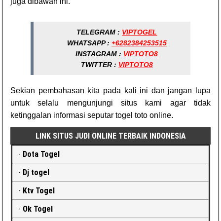
juga dibawah ini.
TELEGRAM :
VIPTOGEL
WHATSAPP :
+6282384253515
INSTAGRAM :
VIPTOTO8
TWITTER :
VIPTOTO8
Sekian pembahasan kita pada kali ini dan jangan lupa
untuk selalu mengunjungi situs kami agar tidak
ketinggalan informasi seputar togel toto online.
LINK SITUS JUDI ONLINE TERBAIK INDONESIA
-
Dota Togel
-
Dj togel
-
Ktv Togel
-
Ok Togel