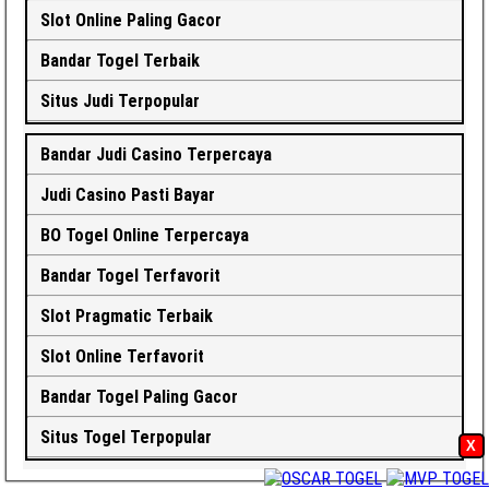
Slot Online Paling Gacor
Bandar Togel Terbaik
Situs Judi Terpopular
Bandar Judi Casino Terpercaya
Judi Casino Pasti Bayar
BO Togel Online Terpercaya
Bandar Togel Terfavorit
Slot Pragmatic Terbaik
Slot Online Terfavorit
Bandar Togel Paling Gacor
Situs Togel Terpopular
X