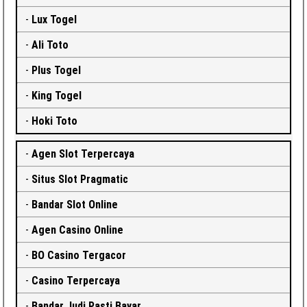
-
Lux Togel
-
Ali Toto
-
Plus Togel
-
King Togel
-
Hoki Toto
-
Agen Slot Terpercaya
-
Situs Slot Pragmatic
-
Bandar Slot Online
-
Agen Casino Online
-
BO Casino Tergacor
-
Casino Terpercaya
-
Bandar Judi Pasti Bayar