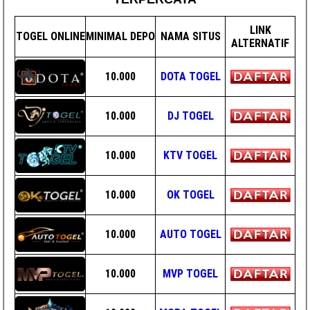
LINK
TOGEL ONLINE
MINIMAL DEPO
NAMA SITUS
ALTERNATIF
10.000
DOTA TOGEL
10.000
DJ TOGEL
10.000
KTV TOGEL
10.000
OK TOGEL
10.000
AUTO TOGEL
10.000
MVP TOGEL