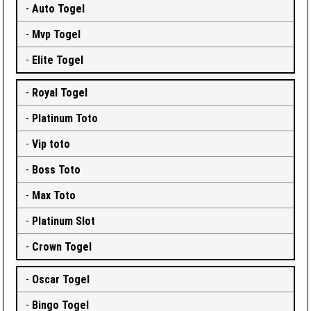
-
Auto Togel
-
Mvp Togel
-
Elite Togel
-
Royal Togel
-
Platinum Toto
-
Vip toto
-
Boss Toto
-
Max Toto
-
Platinum Slot
-
Crown Togel
-
Oscar Togel
-
Bingo Togel