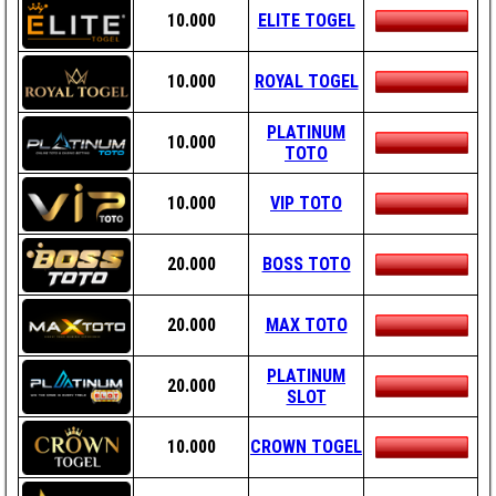
10.000
ELITE TOGEL
10.000
ROYAL TOGEL
PLATINUM
10.000
TOTO
10.000
VIP TOTO
20.000
BOSS TOTO
20.000
MAX TOTO
PLATINUM
20.000
SLOT
10.000
CROWN TOGEL