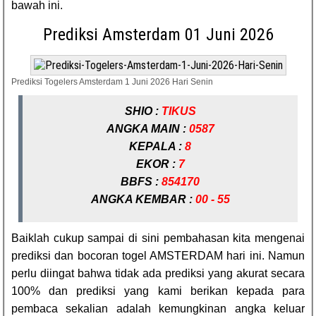
bawah ini.
Prediksi Amsterdam 01 Juni 2026
Prediksi Togelers Amsterdam 1 Juni 2026 Hari Senin
SHIO :
TIKUS
ANGKA MAIN :
0587
KEPALA :
8
EKOR :
7
BBFS :
854170
ANGKA KEMBAR :
00 - 55
Baiklah cukup sampai di sini pembahasan kita mengenai
prediksi dan bocoran togel AMSTERDAM hari ini. Namun
perlu diingat bahwa tidak ada prediksi yang akurat secara
100% dan prediksi yang kami berikan kepada para
pembaca sekalian adalah kemungkinan angka keluar