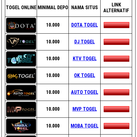
LINK
TOGEL ONLINE
MINIMAL DEPO
NAMA SITUS
ALTERNATIF
10.000
DOTA TOGEL
10.000
DJ TOGEL
10.000
KTV TOGEL
10.000
OK TOGEL
10.000
AUTO TOGEL
10.000
MVP TOGEL
10.000
MOBA TOGEL