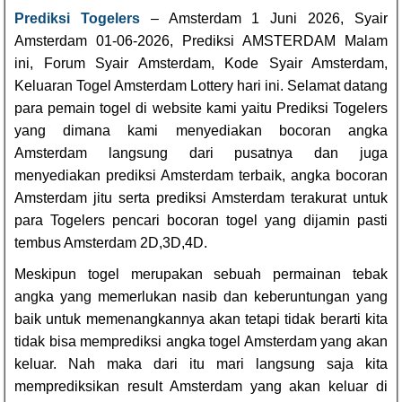
Prediksi Togelers
– Amsterdam 1 Juni 2026, Syair
Amsterdam 01-06-2026, Prediksi AMSTERDAM Malam
ini, Forum Syair Amsterdam, Kode Syair Amsterdam,
Keluaran Togel Amsterdam Lottery hari ini. Selamat datang
para pemain togel di website kami yaitu Prediksi Togelers
yang dimana kami menyediakan bocoran angka
Amsterdam langsung dari pusatnya dan juga
menyediakan prediksi Amsterdam terbaik, angka bocoran
Amsterdam jitu serta prediksi Amsterdam terakurat untuk
para Togelers pencari bocoran togel yang dijamin pasti
tembus Amsterdam 2D,3D,4D.
Meskipun togel merupakan sebuah permainan tebak
angka yang memerlukan nasib dan keberuntungan yang
baik untuk memenangkannya akan tetapi tidak berarti kita
tidak bisa memprediksi angka togel Amsterdam yang akan
keluar. Nah maka dari itu mari langsung saja kita
memprediksikan result Amsterdam yang akan keluar di