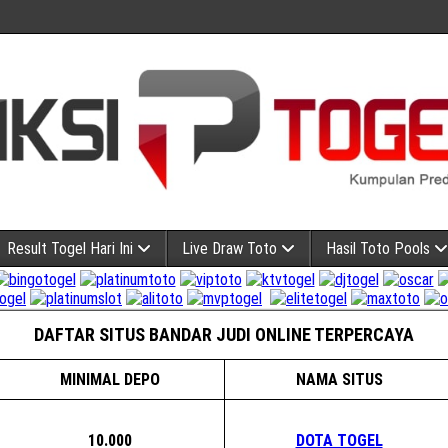
Result Togel Hari Ini
Live Draw Toto
Hasil Toto Pools
DAFTAR SITUS BANDAR JUDI ONLINE TERPERCAYA
MINIMAL DEPO
NAMA SITUS
10.000
DOTA TOGEL