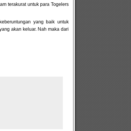
am terakurat untuk para Togelers
eberuntungan yang baik untuk
 yang akan keluar. Nah maka dari