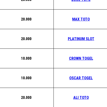
20.000
MAX TOTO
20.000
PLATINUM SLOT
10.000
CROWN TOGEL
10.000
OSCAR TOGEL
20.000
ALI TOTO