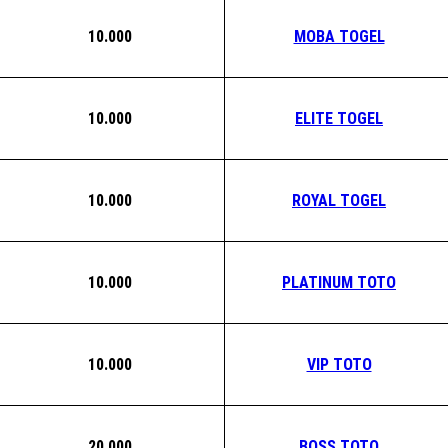
10.000
MOBA TOGEL
10.000
ELITE TOGEL
10.000
ROYAL TOGEL
10.000
PLATINUM TOTO
10.000
VIP TOTO
20.000
BOSS TOTO