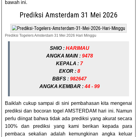
bawah ini.
Prediksi Amsterdam 31 Mei 2026
Prediksi Togelers Amsterdam 31 Mei 2026 Hari Minggu
SHIO :
HARIMAU
ANGKA MAIN :
9478
KEPALA :
7
EKOR :
8
BBFS :
982647
ANGKA KEMBAR :
44 - 99
Baiklah cukup sampai di sini pembahasan kita mengenai
prediksi dan bocoran togel AMSTERDAM hari ini. Namun
perlu diingat bahwa tidak ada prediksi yang akurat secara
100% dan prediksi yang kami berikan kepada para
pembaca sekalian adalah kemungkinan angka keluar