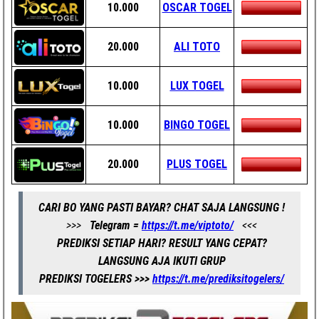
10.000
OSCAR TOGEL
20.000
ALI TOTO
10.000
LUX TOGEL
10.000
BINGO TOGEL
20.000
PLUS TOGEL
CARI BO YANG PASTI BAYAR? CHAT SAJA LANGSUNG !
>>>
Telegram =
https://t.me/viptoto/
<<<
PREDIKSI SETIAP HARI? RESULT YANG CEPAT?
LANGSUNG AJA IKUTI GRUP
PREDIKSI TOGELERS >>>
https://t.me/prediksitogelers/