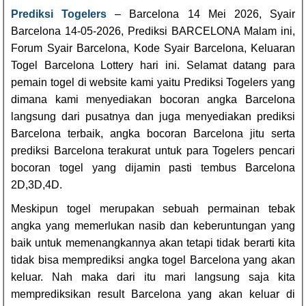
Prediksi Togelers
– Barcelona 14 Mei 2026, Syair
Barcelona 14-05-2026, Prediksi BARCELONA Malam ini,
Forum Syair Barcelona, Kode Syair Barcelona, Keluaran
Togel Barcelona Lottery hari ini. Selamat datang para
pemain togel di website kami yaitu Prediksi Togelers yang
dimana kami menyediakan bocoran angka Barcelona
langsung dari pusatnya dan juga menyediakan prediksi
Barcelona terbaik, angka bocoran Barcelona jitu serta
prediksi Barcelona terakurat untuk para Togelers pencari
bocoran togel yang dijamin pasti tembus Barcelona
2D,3D,4D.
Meskipun togel merupakan sebuah permainan tebak
angka yang memerlukan nasib dan keberuntungan yang
baik untuk memenangkannya akan tetapi tidak berarti kita
tidak bisa memprediksi angka togel Barcelona yang akan
keluar. Nah maka dari itu mari langsung saja kita
memprediksikan result Barcelona yang akan keluar di