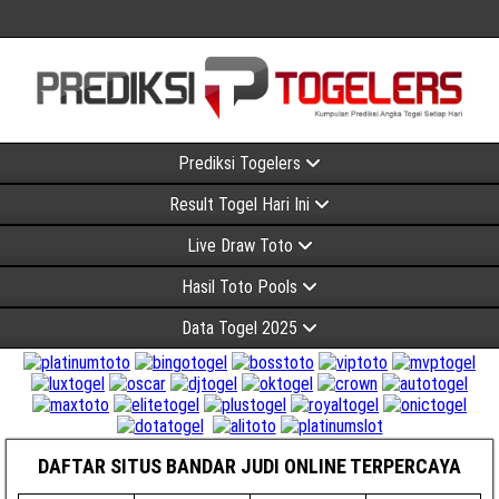
Prediksi Togelers
Result Togel Hari Ini
Live Draw Toto
Hasil Toto Pools
Data Togel 2025
DAFTAR SITUS BANDAR JUDI ONLINE TERPERCAYA