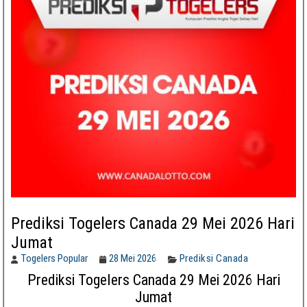
Prediksi Togelers Canada 29 Mei 2026 Hari
Jumat
Togelers Popular
28 Mei 2026
Prediksi Canada
Prediksi Togelers Canada 29 Mei 2026 Hari
Jumat