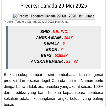
Prediksi Canada 29 Mei 2026
Prediksi Togelers Canada 29 Mei 2026 Hari Jumat
SHIO :
KELINCI
ANGKA MAIN :
1957
KEPALA :
5
EKOR :
7
BBFS :
518397
ANGKA KEMBAR :
99 - 77
Baiklah cukup sampai di sini pembahasan kita mengenai
prediksi dan bocoran togel Canada hari ini. Namun perlu
diingat bahwa tidak ada prediksi yang akurat secara 100%
dan prediksi yang kami berikan kepada para pembaca
sekalian adalah kemungkinan angka keluar yang paling
besar.