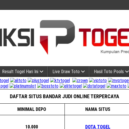
Result Togel Hari Ini
Live Draw Toto
Hasil Toto Pools
DAFTAR SITUS BANDAR JUDI ONLINE TERPERCAYA
MINIMAL DEPO
NAMA SITUS
10.000
DOTA TOGEL