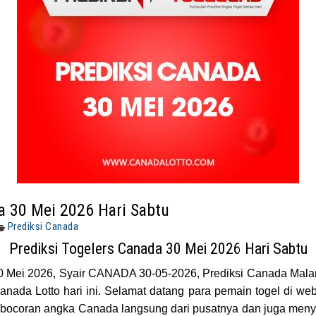
a 30 Mei 2026 Hari Sabtu
Prediksi Canada
Prediksi Togelers Canada 30 Mei 2026 Hari Sabtu
Mei 2026, Syair CANADA 30-05-2026, Prediksi Canada Malam
nada Lotto hari ini. Selamat datang para pemain togel di webs
ocoran angka Canada langsung dari pusatnya dan juga menye