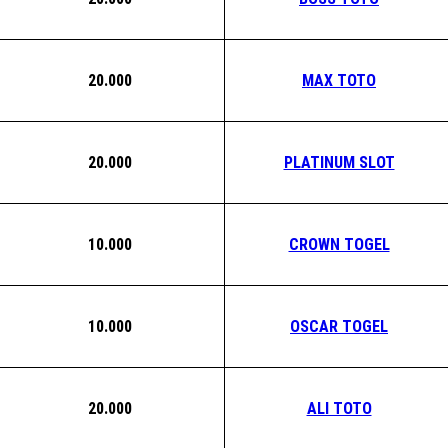
20.000
MAX TOTO
20.000
PLATINUM SLOT
10.000
CROWN TOGEL
10.000
OSCAR TOGEL
20.000
ALI TOTO