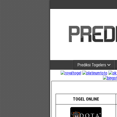
Prediksi Togelers
TOGEL ONLINE