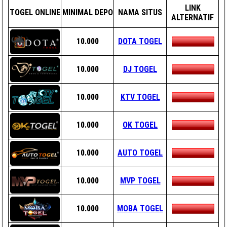
LINK
TOGEL ONLINE
MINIMAL DEPO
NAMA SITUS
ALTERNATIF
10.000
DOTA TOGEL
10.000
DJ TOGEL
10.000
KTV TOGEL
10.000
OK TOGEL
10.000
AUTO TOGEL
10.000
MVP TOGEL
10.000
MOBA TOGEL