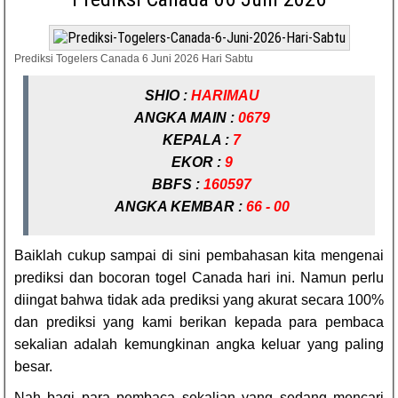
Prediksi Togelers Canada 6 Juni 2026 Hari Sabtu
SHIO :
HARIMAU
ANGKA MAIN :
0679
KEPALA :
7
EKOR :
9
BBFS :
160597
ANGKA KEMBAR :
66 - 00
Baiklah cukup sampai di sini pembahasan kita mengenai
prediksi dan bocoran togel Canada hari ini. Namun perlu
diingat bahwa tidak ada prediksi yang akurat secara 100%
dan prediksi yang kami berikan kepada para pembaca
sekalian adalah kemungkinan angka keluar yang paling
besar.
Nah bagi para pembaca sekalian yang sedang mencari