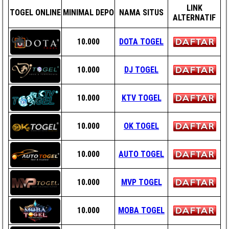
LINK
TOGEL ONLINE
MINIMAL DEPO
NAMA SITUS
ALTERNATIF
10.000
DOTA TOGEL
10.000
DJ TOGEL
10.000
KTV TOGEL
10.000
OK TOGEL
10.000
AUTO TOGEL
10.000
MVP TOGEL
10.000
MOBA TOGEL