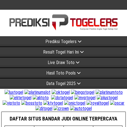
Prediksi Togelers
Result Togel Hari Ini
Live Draw Toto
Hasil Toto Pools
Data Togel 2025
DAFTAR SITUS BANDAR JUDI ONLINE TERPERCAYA