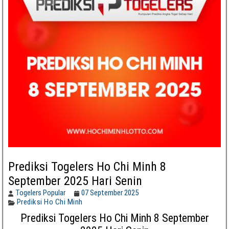
Prediksi Togelers Ho Chi Minh 8
September 2025 Hari Senin
Togelers Popular
07 September 2025
Prediksi Ho Chi Minh
Prediksi Togelers Ho Chi Minh 8 September