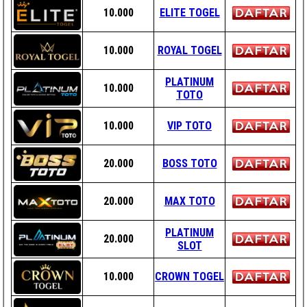
10.000
ELITE TOGEL
10.000
ROYAL TOGEL
PLATINUM
10.000
TOTO
10.000
VIP TOTO
20.000
BOSS TOTO
20.000
MAX TOTO
PLATINUM
20.000
SLOT
10.000
CROWN TOGEL