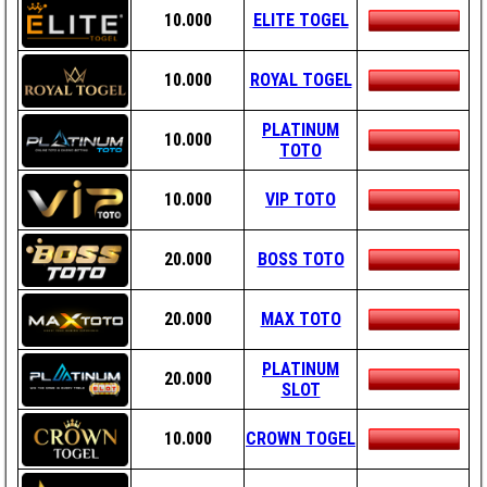
10.000
ELITE TOGEL
10.000
ROYAL TOGEL
PLATINUM
10.000
TOTO
10.000
VIP TOTO
20.000
BOSS TOTO
20.000
MAX TOTO
PLATINUM
20.000
SLOT
10.000
CROWN TOGEL