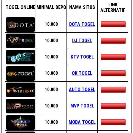
LINK
TOGEL ONLINE
MINIMAL DEPO
NAMA SITUS
ALTERNATIF
10.000
DOTA TOGEL
10.000
DJ TOGEL
10.000
KTV TOGEL
10.000
OK TOGEL
10.000
AUTO TOGEL
10.000
MVP TOGEL
10.000
MOBA TOGEL