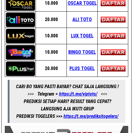
10.000
OSCAR TOGEL
20.000
ALI TOTO
10.000
LUX TOGEL
10.000
BINGO TOGEL
20.000
PLUS TOGEL
CARI BO YANG PASTI BAYAR? CHAT SAJA LANGSUNG !
>>>
Telegram =
https://t.me/viptoto/
<<<
PREDIKSI SETIAP HARI? RESULT YANG CEPAT?
LANGSUNG AJA IKUTI GRUP
PREDIKSI TOGELERS >>>
https://t.me/prediksitogelers/