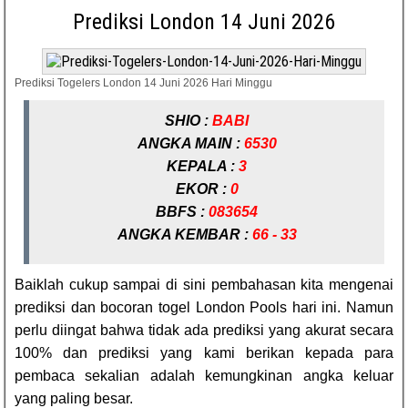
Prediksi London 14 Juni 2026
Prediksi Togelers London 14 Juni 2026 Hari Minggu
SHIO :
BABI
ANGKA MAIN :
6530
KEPALA :
3
EKOR :
0
BBFS :
083654
ANGKA KEMBAR :
66 - 33
Baiklah cukup sampai di sini pembahasan kita mengenai
prediksi dan bocoran togel London Pools hari ini. Namun
perlu diingat bahwa tidak ada prediksi yang akurat secara
100% dan prediksi yang kami berikan kepada para
pembaca sekalian adalah kemungkinan angka keluar
yang paling besar.