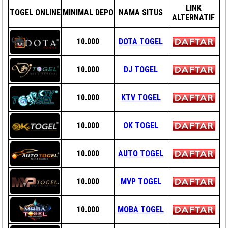
LINK
TOGEL ONLINE
MINIMAL DEPO
NAMA SITUS
ALTERNATIF
10.000
DOTA TOGEL
10.000
DJ TOGEL
10.000
KTV TOGEL
10.000
OK TOGEL
10.000
AUTO TOGEL
10.000
MVP TOGEL
10.000
MOBA TOGEL