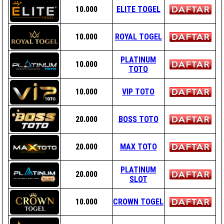
10.000
ELITE TOGEL
10.000
ROYAL TOGEL
PLATINUM
10.000
TOTO
10.000
VIP TOTO
20.000
BOSS TOTO
20.000
MAX TOTO
PLATINUM
20.000
SLOT
10.000
CROWN TOGEL