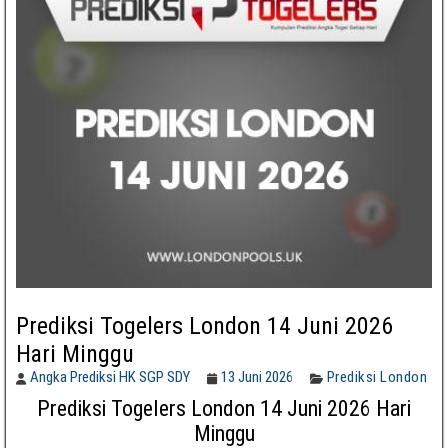
Prediksi Togelers London 14 Juni 2026
Hari Minggu
Angka Prediksi HK SGP SDY
13 Juni 2026
Prediksi London
Prediksi Togelers London 14 Juni 2026 Hari
Minggu