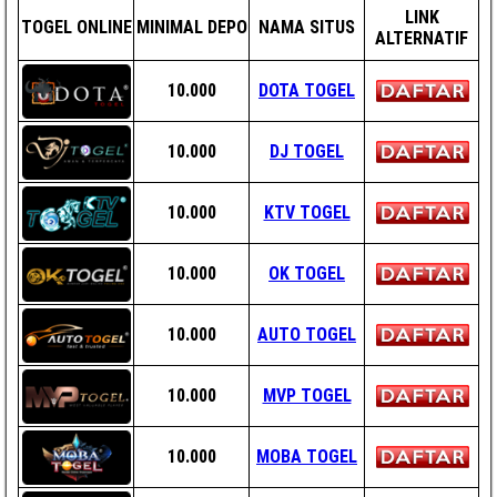
LINK
TOGEL ONLINE
MINIMAL DEPO
NAMA SITUS
ALTERNATIF
10.000
DOTA TOGEL
10.000
DJ TOGEL
10.000
KTV TOGEL
10.000
OK TOGEL
10.000
AUTO TOGEL
10.000
MVP TOGEL
10.000
MOBA TOGEL