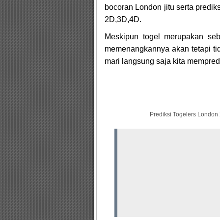
bocoran London jitu serta predik
2D,3D,4D.
Meskipun togel merupakan se
memenangkannya akan tetapi tida
mari langsung saja kita mempredi
Prediksi Togelers London