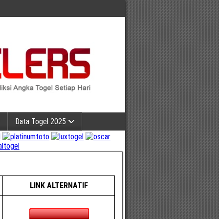
Data Togel 2025
LINK ALTERNATIF