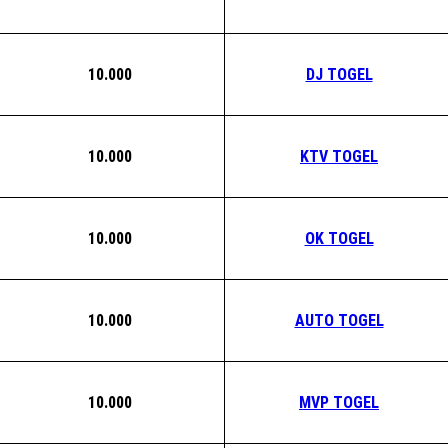
10.000
DJ TOGEL
10.000
KTV TOGEL
10.000
OK TOGEL
10.000
AUTO TOGEL
10.000
MVP TOGEL