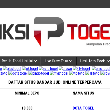
Result Togel Hari Ini
Live Draw Toto
Hasil Toto Pools
DAFTAR SITUS BANDAR JUDI ONLINE TERPERCAYA
MINIMAL DEPO
NAMA SITUS
10.000
DOTA TOGEL