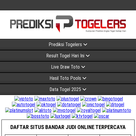
Prediksi Togelers
Result Togel Hari Ini
Live Draw Toto
Hasil Toto Pools
Data Togel 2025
DAFTAR SITUS BANDAR JUDI ONLINE TERPERCAYA