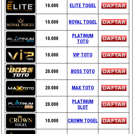
10.000
ELITE TOGEL
10.000
ROYAL TOGEL
PLATINUM
10.000
TOTO
10.000
VIP TOTO
20.000
BOSS TOTO
20.000
MAX TOTO
PLATINUM
20.000
SLOT
10.000
CROWN TOGEL