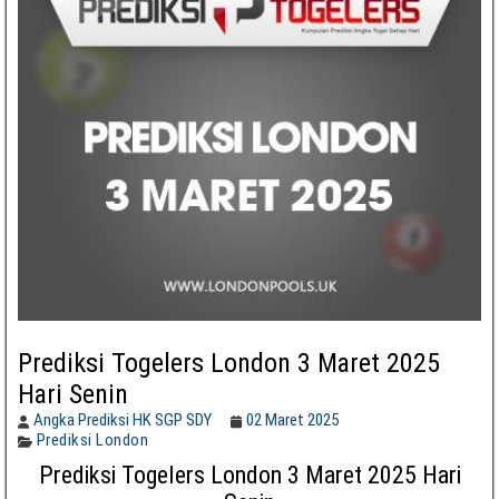
Prediksi Togelers London 3 Maret 2025
Hari Senin
Angka Prediksi HK SGP SDY
02 Maret 2025
Prediksi London
Prediksi Togelers London 3 Maret 2025 Hari