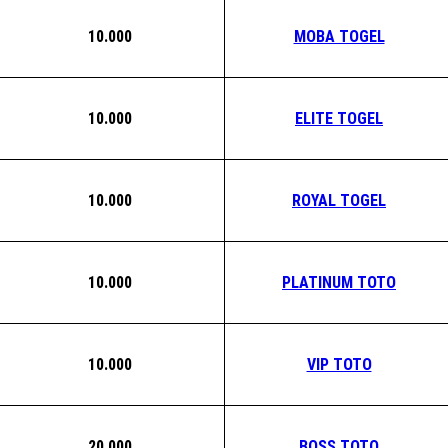
10.000
MOBA TOGEL
10.000
ELITE TOGEL
10.000
ROYAL TOGEL
10.000
PLATINUM TOTO
10.000
VIP TOTO
20.000
BOSS TOTO