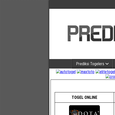
Prediksi Togelers
TOGEL ONLINE