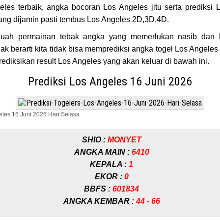
les terbaik, angka bocoran Los Angeles jitu serta prediksi L
yang dijamin pasti tembus Los Angeles 2D,3D,4D.
buah permainan tebak angka yang memerlukan nasib dan k
k berarti kita tidak bisa memprediksi angka togel Los Angeles
rediksikan result Los Angeles yang akan keluar di bawah ini.
Prediksi Los Angeles 16 Juni 2026
eles 16 Juni 2026 Hari Selasa
SHIO :
MONYET
ANGKA MAIN :
6410
KEPALA :
1
EKOR :
0
BBFS :
601834
ANGKA KEMBAR :
44 - 66