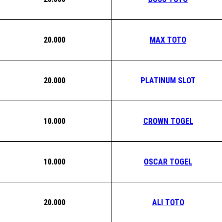
20.000
MAX TOTO
20.000
PLATINUM SLOT
10.000
CROWN TOGEL
10.000
OSCAR TOGEL
20.000
ALI TOTO