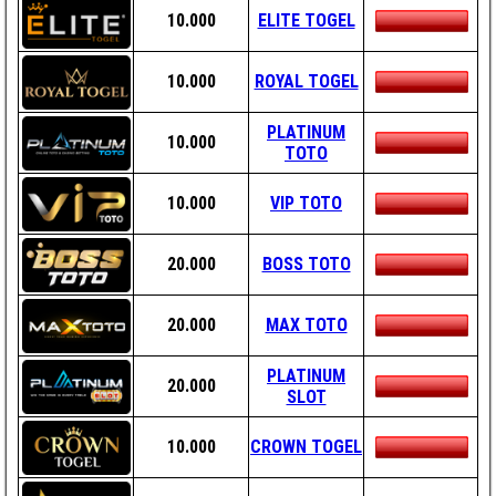
10.000
ELITE TOGEL
10.000
ROYAL TOGEL
PLATINUM
10.000
TOTO
10.000
VIP TOTO
20.000
BOSS TOTO
20.000
MAX TOTO
PLATINUM
20.000
SLOT
10.000
CROWN TOGEL