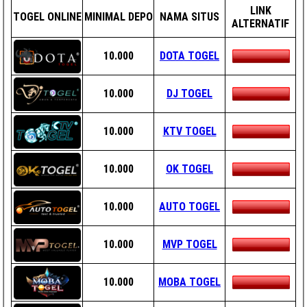
LINK
TOGEL ONLINE
MINIMAL DEPO
NAMA SITUS
ALTERNATIF
10.000
DOTA TOGEL
10.000
DJ TOGEL
10.000
KTV TOGEL
10.000
OK TOGEL
10.000
AUTO TOGEL
10.000
MVP TOGEL
10.000
MOBA TOGEL