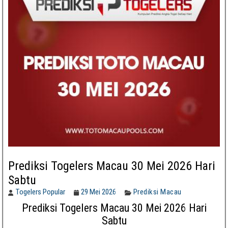
Prediksi Togelers Macau 30 Mei 2026 Hari
Sabtu
Togelers Popular
29 Mei 2026
Prediksi Macau
Prediksi Togelers Macau 30 Mei 2026 Hari
Sabtu