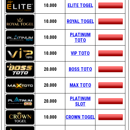
10.000
ELITE TOGEL
10.000
ROYAL TOGEL
PLATINUM
10.000
TOTO
10.000
VIP TOTO
20.000
BOSS TOTO
20.000
MAX TOTO
PLATINUM
20.000
SLOT
10.000
CROWN TOGEL