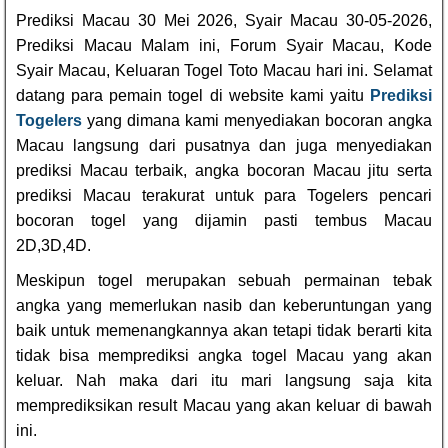
Prediksi Macau 30 Mei 2026, Syair Macau 30-05-2026,
Prediksi Macau Malam ini, Forum Syair Macau, Kode
Syair Macau, Keluaran Togel Toto Macau hari ini. Selamat
datang para pemain togel di website kami yaitu
Prediksi
Togelers
yang dimana kami menyediakan bocoran angka
Macau langsung dari pusatnya dan juga menyediakan
prediksi Macau terbaik, angka bocoran Macau jitu serta
prediksi Macau terakurat untuk para Togelers pencari
bocoran togel yang dijamin pasti tembus Macau
2D,3D,4D.
Meskipun togel merupakan sebuah permainan tebak
angka yang memerlukan nasib dan keberuntungan yang
baik untuk memenangkannya akan tetapi tidak berarti kita
tidak bisa memprediksi angka togel Macau yang akan
keluar. Nah maka dari itu mari langsung saja kita
memprediksikan result Macau yang akan keluar di bawah
ini.