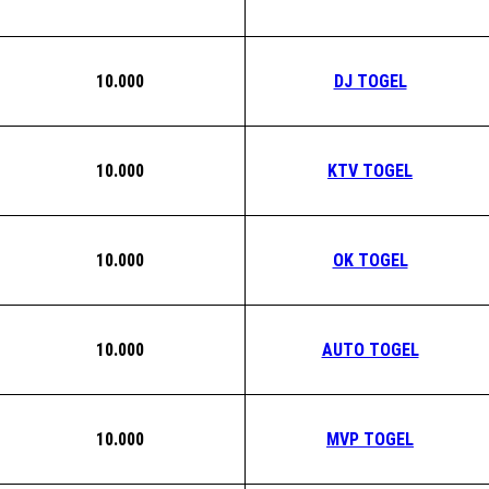
10.000
DJ TOGEL
10.000
KTV TOGEL
10.000
OK TOGEL
10.000
AUTO TOGEL
10.000
MVP TOGEL