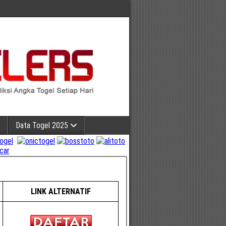
Data Togel 2025
LINK ALTERNATIF