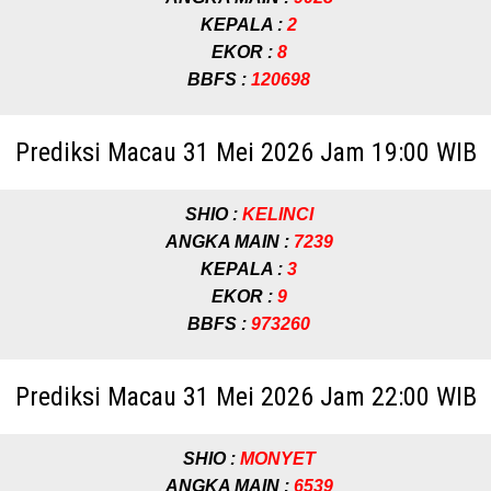
KEPALA :
2
EKOR :
8
BBFS :
120698
Prediksi Macau 31 Mei 2026 Jam 19:00 WIB
SHIO :
KELINCI
ANGKA MAIN :
7239
KEPALA :
3
EKOR :
9
BBFS :
973260
Prediksi Macau 31 Mei 2026 Jam 22:00 WIB
SHIO :
MONYET
ANGKA MAIN :
6539