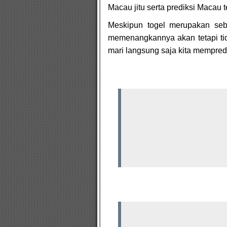
Macau jitu serta prediksi Macau 
Meskipun togel merupakan se
memenangkannya akan tetapi tida
mari langsung saja kita mempredi