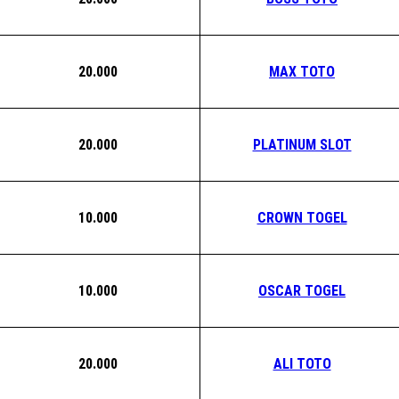
20.000
MAX TOTO
20.000
PLATINUM SLOT
10.000
CROWN TOGEL
10.000
OSCAR TOGEL
20.000
ALI TOTO