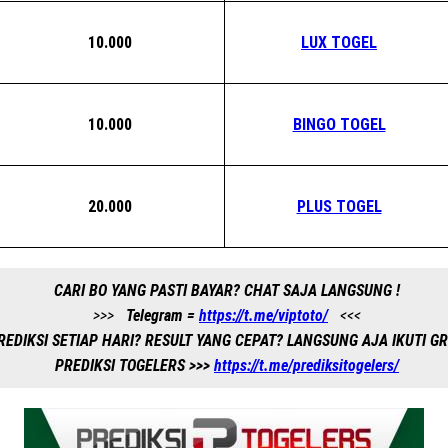
10.000
LUX TOGEL
10.000
BINGO TOGEL
20.000
PLUS TOGEL
CARI BO YANG PASTI BAYAR? CHAT SAJA LANGSUNG !
>>>
Telegram =
https://t.me/viptoto/
<<<
REDIKSI SETIAP HARI? RESULT YANG CEPAT? LANGSUNG AJA IKUTI G
PREDIKSI TOGELERS >>>
https://t.me/prediksitogelers/