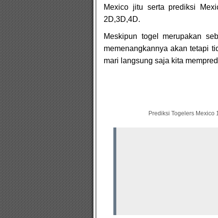
Mexico jitu serta prediksi Mex
2D,3D,4D.
Meskipun togel merupakan se
memenangkannya akan tetapi tida
mari langsung saja kita mempredi
Prediksi Togelers Mexico