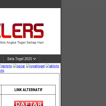
Data Togel 2025
LINK ALTERNATIF