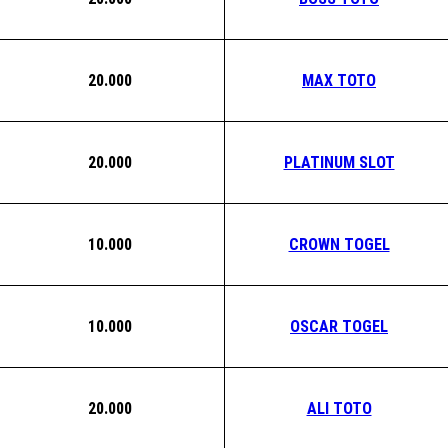
20.000
MAX TOTO
20.000
PLATINUM SLOT
10.000
CROWN TOGEL
10.000
OSCAR TOGEL
20.000
ALI TOTO