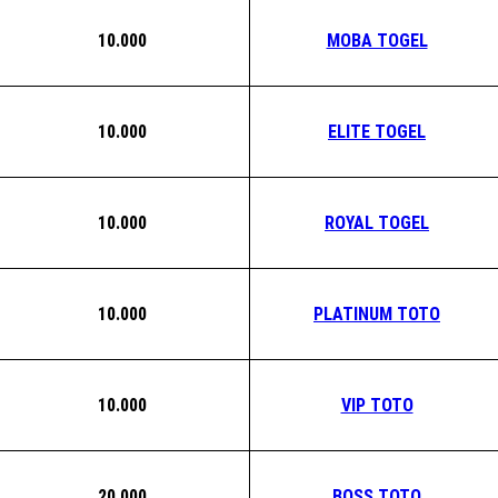
10.000
MOBA TOGEL
10.000
ELITE TOGEL
10.000
ROYAL TOGEL
10.000
PLATINUM TOTO
10.000
VIP TOTO
20.000
BOSS TOTO