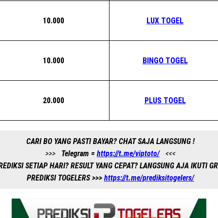
10.000
LUX TOGEL
10.000
BINGO TOGEL
20.000
PLUS TOGEL
CARI BO YANG PASTI BAYAR? CHAT SAJA LANGSUNG !
>>>
Telegram =
https://t.me/viptoto/
<<<
REDIKSI SETIAP HARI? RESULT YANG CEPAT? LANGSUNG AJA IKUTI G
PREDIKSI TOGELERS >>>
https://t.me/prediksitogelers/