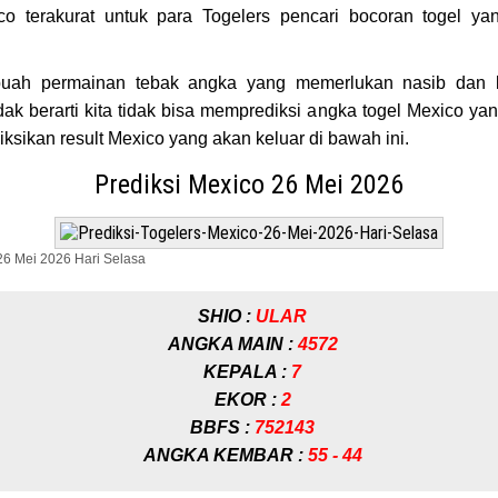
ico terakurat untuk para Togelers pencari bocoran togel y
buah permainan tebak angka yang memerlukan nasib dan k
k berarti kita tidak bisa memprediksi angka togel Mexico yan
ksikan result Mexico yang akan keluar di bawah ini.
Prediksi Mexico 26 Mei 2026
26 Mei 2026 Hari Selasa
SHIO :
ULAR
ANGKA MAIN :
4572
KEPALA :
7
EKOR :
2
BBFS :
752143
ANGKA KEMBAR :
55 - 44