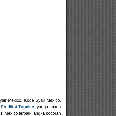
yair Mexico, Kode Syair Mexico,
u
Prediksi Togelers
yang dimana
i Mexico terbaik, angka bocoran