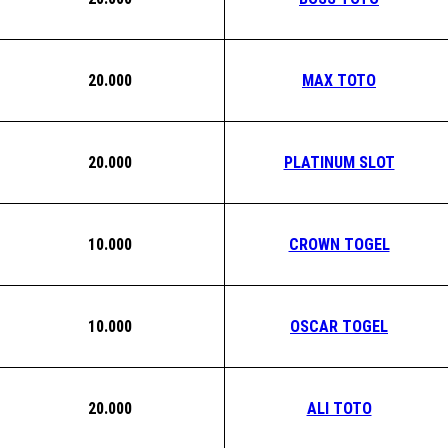
20.000
MAX TOTO
20.000
PLATINUM SLOT
10.000
CROWN TOGEL
10.000
OSCAR TOGEL
20.000
ALI TOTO