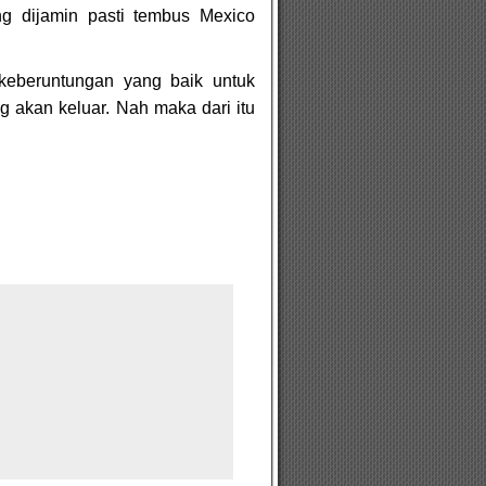
ang dijamin pasti tembus Mexico
eberuntungan yang baik untuk
g akan keluar. Nah maka dari itu