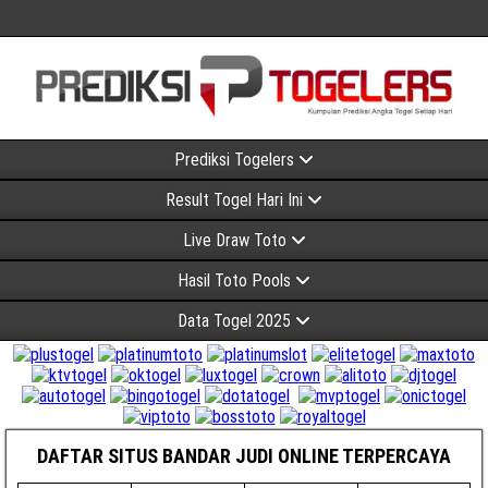
Prediksi Togelers
Result Togel Hari Ini
Live Draw Toto
Hasil Toto Pools
Data Togel 2025
DAFTAR SITUS BANDAR JUDI ONLINE TERPERCAYA