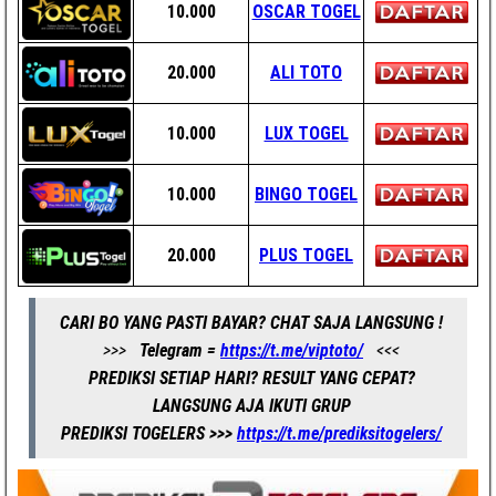
10.000
OSCAR TOGEL
20.000
ALI TOTO
10.000
LUX TOGEL
10.000
BINGO TOGEL
20.000
PLUS TOGEL
CARI BO YANG PASTI BAYAR? CHAT SAJA LANGSUNG !
>>>
Telegram =
https://t.me/viptoto/
<<<
PREDIKSI SETIAP HARI? RESULT YANG CEPAT?
LANGSUNG AJA IKUTI GRUP
PREDIKSI TOGELERS >>>
https://t.me/prediksitogelers/