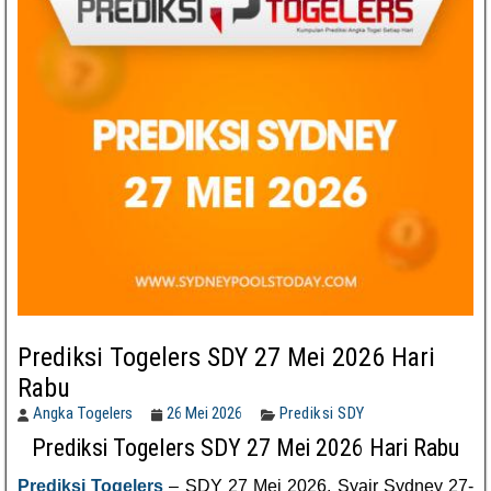
Prediksi Togelers SDY 27 Mei 2026 Hari
Rabu
Angka Togelers
26 Mei 2026
Prediksi SDY
Prediksi Togelers SDY 27 Mei 2026 Hari Rabu
Prediksi Togelers
– SDY 27 Mei 2026, Syair Sydney 27-