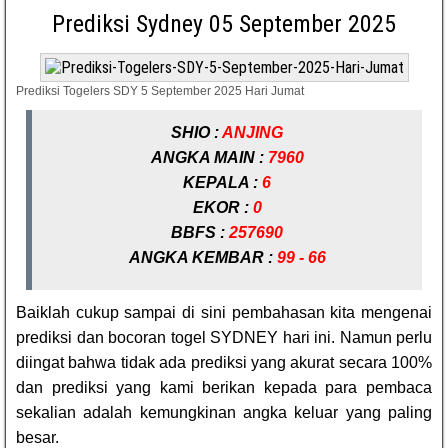
Prediksi Sydney 05 September 2025
Prediksi Togelers SDY 5 September 2025 Hari Jumat
SHIO :
ANJING
ANGKA MAIN :
7960
KEPALA :
6
EKOR :
0
BBFS :
257690
ANGKA KEMBAR :
99 - 66
Baiklah cukup sampai di sini pembahasan kita mengenai
prediksi dan bocoran togel SYDNEY hari ini. Namun perlu
diingat bahwa tidak ada prediksi yang akurat secara 100%
dan prediksi yang kami berikan kepada para pembaca
sekalian adalah kemungkinan angka keluar yang paling
besar.