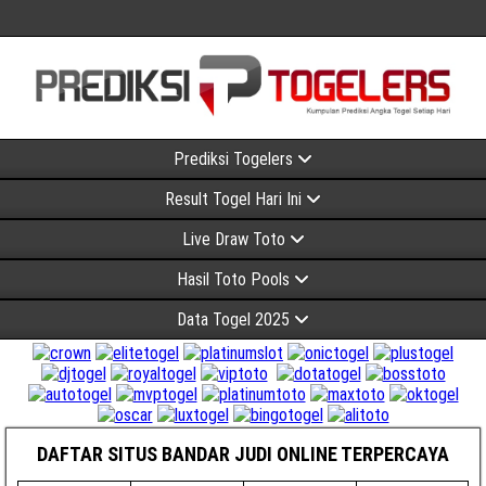
Prediksi Togelers
Result Togel Hari Ini
Live Draw Toto
Hasil Toto Pools
Data Togel 2025
DAFTAR SITUS BANDAR JUDI ONLINE TERPERCAYA