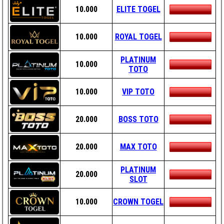
10.000
ELITE TOGEL
10.000
ROYAL TOGEL
PLATINUM
10.000
TOTO
10.000
VIP TOTO
20.000
BOSS TOTO
20.000
MAX TOTO
PLATINUM
20.000
SLOT
10.000
CROWN TOGEL