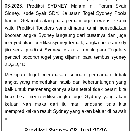
06-2026, Prediksi SYDNEY Malam ini, Forum Syair
Sidney, Kode Syair SDY, Keluaran Togel Sydney Pools
hari ini. Selamat datang para pemain togel di website kami
yaitu Prediksi Togelers yang dimana kami menyediakan
bocoran angka Sydney langsung dari pusatnya dan juga
menyediakan prediksi sydney terbaik, angka bocoran sdy
jitu serta prediksi Sydney terakurat untuk para Togelers
pencari bocoran togel yang dijamin pasti tembus sydney
2D,3D,4D.
Meskipun togel merupakan sebuah permainan tebak
angka yang memerlukan nasib dan keberuntungan yang
baik untuk memenangkannya akan tetapi tidak berarti kita
tidak bisa memprediksi angka togel Sydney yang akan
keluar. Nah maka dari itu mari langsung saja kita
memprediksikan result Sydney yang akan keluar di bawah
ini.
Prediksi Sydney 08 Juni 2026