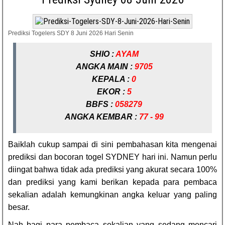
Prediksi Togelers SDY 8 Juni 2026 Hari Senin
SHIO :
AYAM
ANGKA MAIN :
9705
KEPALA :
0
EKOR :
5
BBFS :
058279
ANGKA KEMBAR :
77 - 99
Baiklah cukup sampai di sini pembahasan kita mengenai
prediksi dan bocoran togel SYDNEY hari ini. Namun perlu
diingat bahwa tidak ada prediksi yang akurat secara 100%
dan prediksi yang kami berikan kepada para pembaca
sekalian adalah kemungkinan angka keluar yang paling
besar.
Nah bagi para pembaca sekalian yang sedang mencari