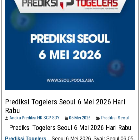
Prediksi Togelers Seoul 6 Mei 2026 Hari
Rabu
Angka Prediksi HK SGP SDY
05 Mei 2026
Prediksi Seoul
Prediksi Togelers Seoul 6 Mei 2026 Hari Rabu
Prediksi Togelers
– Seoul 6 Mei 2026, Syair Seoul 06-05-