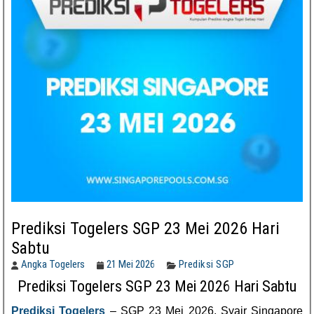
Prediksi Togelers SGP 23 Mei 2026 Hari
Sabtu
Angka Togelers
21 Mei 2026
Prediksi SGP
Prediksi Togelers SGP 23 Mei 2026 Hari Sabtu
Prediksi Togelers
– SGP 23 Mei 2026, Syair Singapore