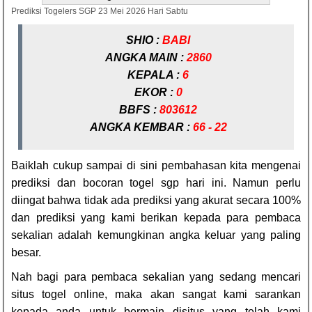
Prediksi Togelers SGP 23 Mei 2026 Hari Sabtu
SHIO :
BABI
ANGKA MAIN :
2860
KEPALA :
6
EKOR :
0
BBFS :
803612
ANGKA KEMBAR :
66 - 22
Baiklah cukup sampai di sini pembahasan kita mengenai
prediksi dan bocoran togel sgp hari ini. Namun perlu
diingat bahwa tidak ada prediksi yang akurat secara 100%
dan prediksi yang kami berikan kepada para pembaca
sekalian adalah kemungkinan angka keluar yang paling
besar.
Nah bagi para pembaca sekalian yang sedang mencari
situs togel online, maka akan sangat kami sarankan
kepada anda untuk bermain disitus yang telah kami