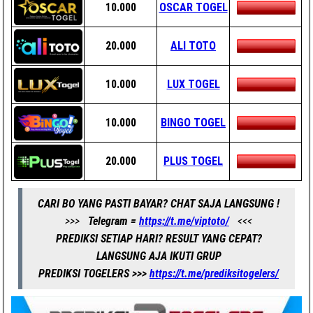
10.000
OSCAR TOGEL
20.000
ALI TOTO
10.000
LUX TOGEL
10.000
BINGO TOGEL
20.000
PLUS TOGEL
CARI BO YANG PASTI BAYAR? CHAT SAJA LANGSUNG !
>>>
Telegram =
https://t.me/viptoto/
<<<
PREDIKSI SETIAP HARI? RESULT YANG CEPAT?
LANGSUNG AJA IKUTI GRUP
PREDIKSI TOGELERS >>>
https://t.me/prediksitogelers/