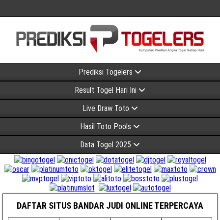
Prediksi Togelers
Result Togel Hari Ini
Live Draw Toto
Hasil Toto Pools
Data Togel 2025
DAFTAR SITUS BANDAR JUDI ONLINE TERPERCAYA