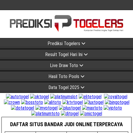
Prediksi Togelers
Result Togel Hari Ini
Live Draw Toto
Hasil Toto Pools
Data Togel 2025
DAFTAR SITUS BANDAR JUDI ONLINE TERPERCAYA