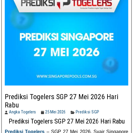
Prediksi Togelers SGP 27 Mei 2026 Hari
Rabu
Angka Togelers
25 Mei 2026
Prediksi SGP
Prediksi Togelers SGP 27 Mei 2026 Hari Rabu
Prediksi Togelers
– SGP 27 Mei 2026, Syair Singapore