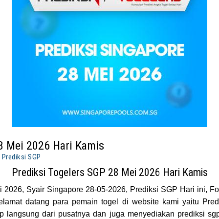
8 Mei 2026 Hari Kamis
Prediksi SGP
Prediksi Togelers SGP 28 Mei 2026 Hari Kamis
2026, Syair Singapore 28-05-2026, Prediksi SGP Hari ini, F
elamat datang para pemain togel di website kami yaitu Pre
langsung dari pusatnya dan juga menyediakan prediksi sgp 