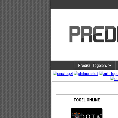
Prediksi Togelers
TOGEL ONLINE