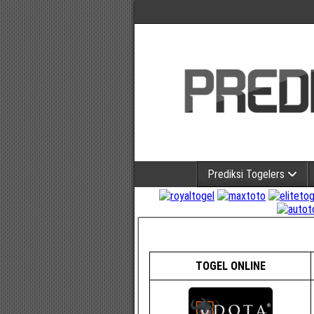
Prediksi Togelers
TOGEL ONLINE