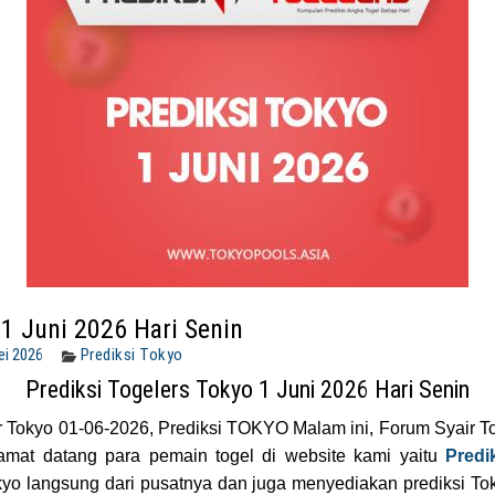
 1 Juni 2026 Hari Senin
ei 2026
Prediksi Tokyo
Prediksi Togelers Tokyo 1 Juni 2026 Hari Senin
ir Tokyo 01-06-2026, Prediksi TOKYO Malam ini, Forum Syair T
lamat datang para pemain togel di website kami yaitu
Predi
o langsung dari pusatnya dan juga menyediakan prediksi Tok