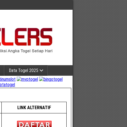
Data Togel 2025
LINK ALTERNATIF