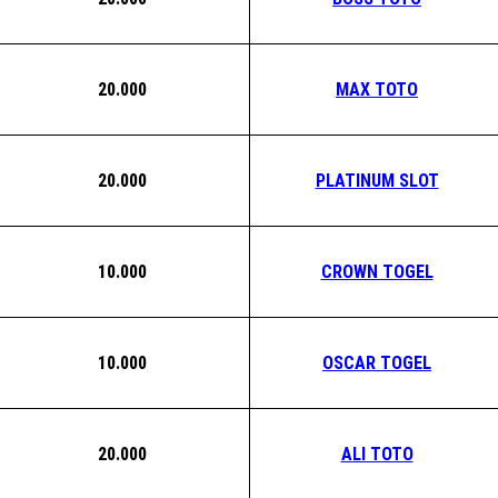
20.000
MAX TOTO
20.000
PLATINUM SLOT
10.000
CROWN TOGEL
10.000
OSCAR TOGEL
20.000
ALI TOTO