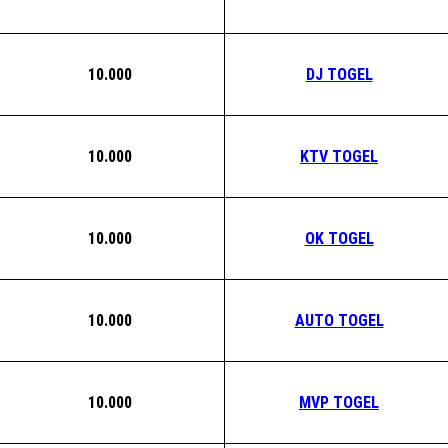
10.000
DJ TOGEL
10.000
KTV TOGEL
10.000
OK TOGEL
10.000
AUTO TOGEL
10.000
MVP TOGEL