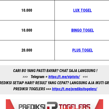
10.000
LUX TOGEL
10.000
BINGO TOGEL
20.000
PLUS TOGEL
CARI BO YANG PASTI BAYAR? CHAT SAJA LANGSUNG !
>>>
Telegram =
https://t.me/viptoto/
<<<
REDIKSI SETIAP HARI? RESULT YANG CEPAT? LANGSUNG AJA IKUTI G
PREDIKSI TOGELERS >>>
https://t.me/prediksitogelers/