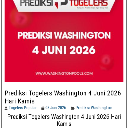
Prediksi Togelers Washington 4 Juni 2026
Hari Kamis
Togelers Popular
03 Juni 2026
Prediksi Washington
Prediksi Togelers Washington 4 Juni 2026 Hari
Kamis