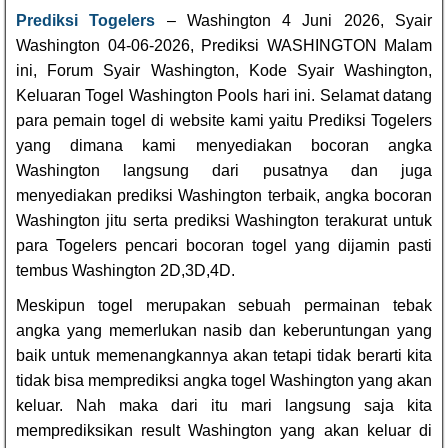
Prediksi Togelers
– Washington 4 Juni 2026, Syair
Washington 04-06-2026, Prediksi WASHINGTON Malam
ini, Forum Syair Washington, Kode Syair Washington,
Keluaran Togel Washington Pools hari ini. Selamat datang
para pemain togel di website kami yaitu Prediksi Togelers
yang dimana kami menyediakan bocoran angka
Washington langsung dari pusatnya dan juga
menyediakan prediksi Washington terbaik, angka bocoran
Washington jitu serta prediksi Washington terakurat untuk
para Togelers pencari bocoran togel yang dijamin pasti
tembus Washington 2D,3D,4D.
Meskipun togel merupakan sebuah permainan tebak
angka yang memerlukan nasib dan keberuntungan yang
baik untuk memenangkannya akan tetapi tidak berarti kita
tidak bisa memprediksi angka togel Washington yang akan
keluar. Nah maka dari itu mari langsung saja kita
memprediksikan result Washington yang akan keluar di