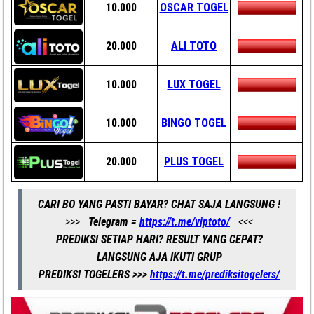
10.000
OSCAR TOGEL
20.000
ALI TOTO
10.000
LUX TOGEL
10.000
BINGO TOGEL
20.000
PLUS TOGEL
CARI BO YANG PASTI BAYAR? CHAT SAJA LANGSUNG !
>>>
Telegram =
https://t.me/viptoto/
<<<
PREDIKSI SETIAP HARI? RESULT YANG CEPAT?
LANGSUNG AJA IKUTI GRUP
PREDIKSI TOGELERS >>>
https://t.me/prediksitogelers/