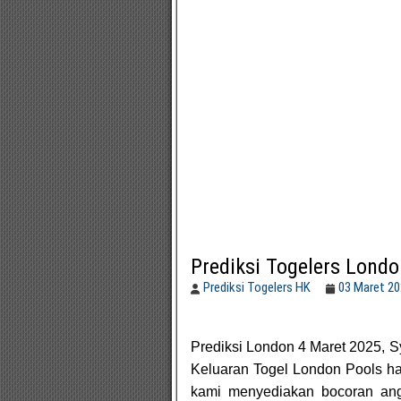
Prediksi Togelers Londo
Prediksi Togelers HK
03 Maret 20
Prediksi London 4 Maret 2025, 
Keluaran Togel London Pools har
kami menyediakan bocoran ang