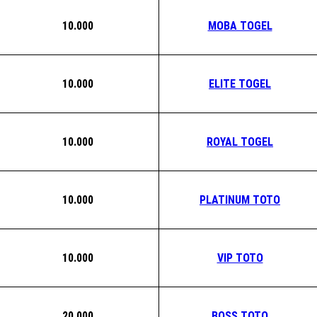
10.000
MOBA TOGEL
10.000
ELITE TOGEL
10.000
ROYAL TOGEL
10.000
PLATINUM TOTO
10.000
VIP TOTO
20.000
BOSS TOTO