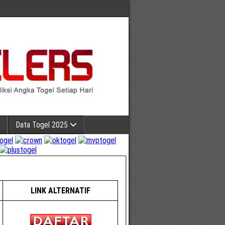
Data Togel 2025
LINK ALTERNATIF