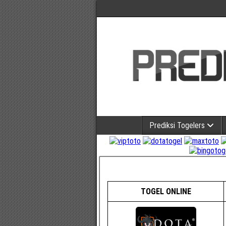
Prediksi Togelers
TOGEL ONLINE