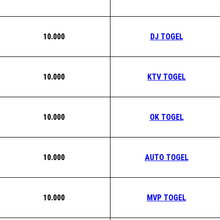
10.000
DJ TOGEL
10.000
KTV TOGEL
10.000
OK TOGEL
10.000
AUTO TOGEL
10.000
MVP TOGEL