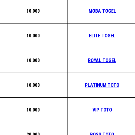
10.000
MOBA TOGEL
10.000
ELITE TOGEL
10.000
ROYAL TOGEL
10.000
PLATINUM TOTO
10.000
VIP TOTO
20.000
BOSS TOTO