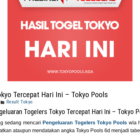
kyo Tercepat Hari Ini – Tokyo Pools
Result Tokyo
geluaran Togelers Tokyo Tercepat Hari Ini – Tokyo P
ang sedang mencari
Pengeluaran Togelers Tokyo Pools
wla h
uatkan ataupun mendatakan angka Tokyo Pools 6d menjadi tabel