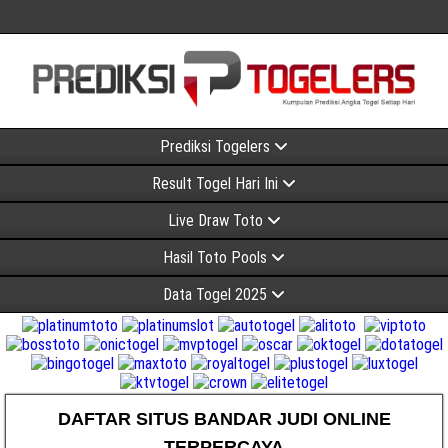
Prediksi Togelers
Result Togel Hari Ini
Live Draw Toto
Hasil Toto Pools
Data Togel 2025
DAFTAR SITUS BANDAR JUDI ONLINE
TERPERCAYA