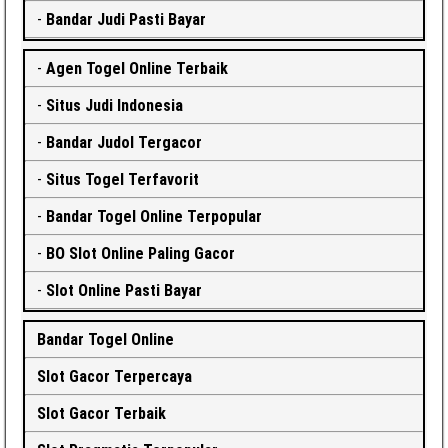
-
Bandar Judi Pasti Bayar
-
Agen Togel Online Terbaik
-
Situs Judi Indonesia
-
Bandar Judol Tergacor
-
Situs Togel Terfavorit
-
Bandar Togel Online Terpopular
-
BO Slot Online Paling Gacor
-
Slot Online Pasti Bayar
Bandar Togel Online
Slot Gacor Terpercaya
Slot Gacor Terbaik