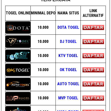
LINK
TOGEL ONLINE
MINIMAL DEPO
NAMA SITUS
ALTERNATIF
10.000
DOTA TOGEL
10.000
DJ TOGEL
10.000
KTV TOGEL
10.000
OK TOGEL
10.000
AUTO TOGEL
10.000
MVP TOGEL