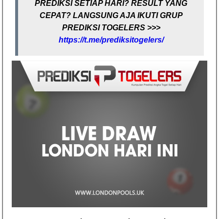
PREDIKSI SETIAP HARI? RESULT YANG
CEPAT? LANGSUNG AJA IKUTI GRUP
PREDIKSI TOGELERS >>>
https://t.me/prediksitogelers/