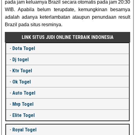
pada jam keluarnya Brazil secara otomatis pada jam 20:30
WIB. Apabila belum terupdate, kemungkinan besarnya
adalah adanya keterlambatan ataupun penundaan result
Brazil pada situs resminya.
LINK SITUS JUDI ONLINE TERBAIK INDONESIA
-
Dota Togel
-
Dj togel
-
Ktv Togel
-
Ok Togel
-
Auto Togel
-
Mvp Togel
-
Elite Togel
-
Royal Togel