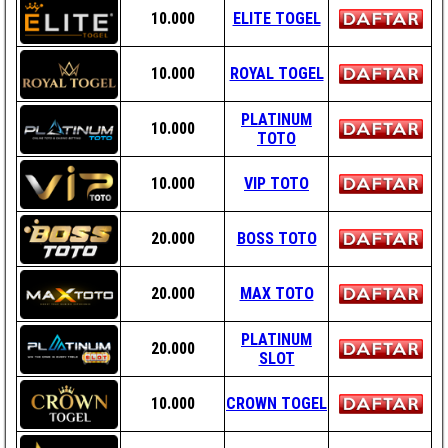
10.000
ELITE TOGEL
10.000
ROYAL TOGEL
PLATINUM
10.000
TOTO
10.000
VIP TOTO
20.000
BOSS TOTO
20.000
MAX TOTO
PLATINUM
20.000
SLOT
10.000
CROWN TOGEL