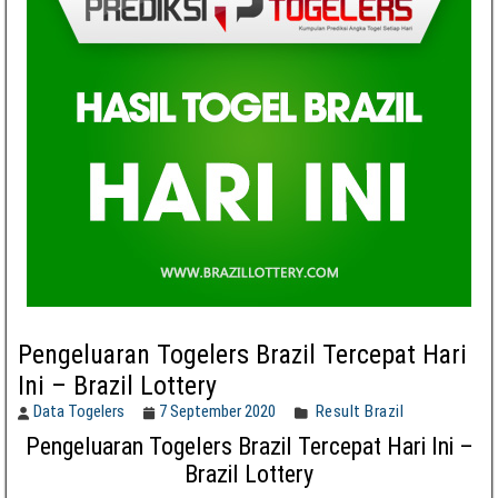
Pengeluaran Togelers Brazil Tercepat Hari
Ini – Brazil Lottery
Data Togelers
7 September 2020
Result Brazil
Pengeluaran Togelers Brazil Tercepat Hari Ini –
Brazil Lottery