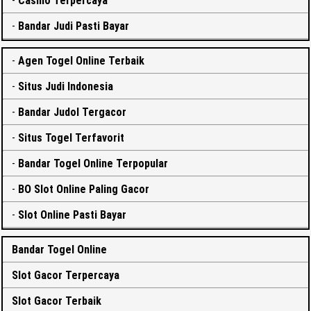
-
Casino Terpercaya
-
Bandar Judi Pasti Bayar
-
Agen Togel Online Terbaik
-
Situs Judi Indonesia
-
Bandar Judol Tergacor
-
Situs Togel Terfavorit
-
Bandar Togel Online Terpopular
-
BO Slot Online Paling Gacor
-
Slot Online Pasti Bayar
Bandar Togel Online
Slot Gacor Terpercaya
Slot Gacor Terbaik