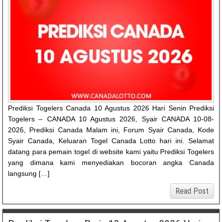
Prediksi Togelers Canada 10 Agustus 2026 Hari Senin Prediksi
Togelers – CANADA 10 Agustus 2026, Syair CANADA 10-08-
2026, Prediksi Canada Malam ini, Forum Syair Canada, Kode
Syair Canada, Keluaran Togel Canada Lotto hari ini. Selamat
datang para pemain togel di website kami yaitu Prediksi Togelers
yang dimana kami menyediakan bocoran angka Canada
langsung […]
Read Post