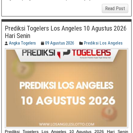
Read Post
Prediksi Togelers Los Angeles 10 Agustus 2026
Hari Senin
Angka Togelers
09 Agustus 2026
Prediksi Los Angeles
Prediksi Togelers Los Angeles 10 Agustus 2026 Hari Senin