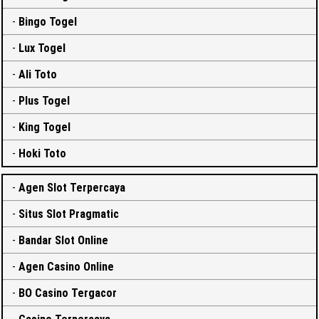
-
Bingo Togel
-
Lux Togel
-
Ali Toto
-
Plus Togel
-
King Togel
-
Hoki Toto
-
Agen Slot Terpercaya
-
Situs Slot Pragmatic
-
Bandar Slot Online
-
Agen Casino Online
-
BO Casino Tergacor