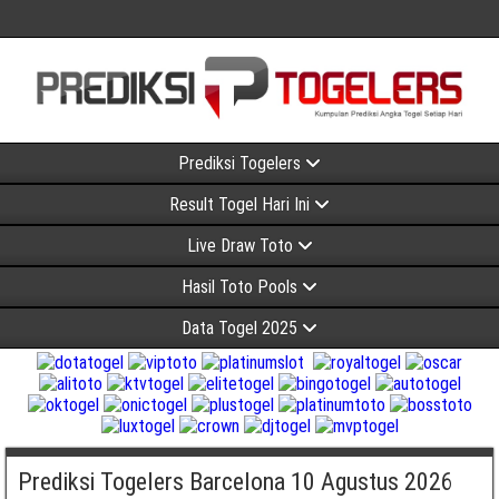
Prediksi Togelers
Result Togel Hari Ini
Live Draw Toto
Hasil Toto Pools
Data Togel 2025
Prediksi Togelers Barcelona 10 Agustus 2026