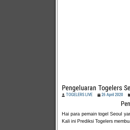
Pengeluaran Togelers Se
TOGELERS LIVE
26 April 2020
Pen
Hai para pemain togel Seoul y
Kali ini Prediksi Togelers memb