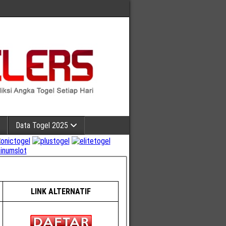
Data Togel 2025
LINK ALTERNATIF