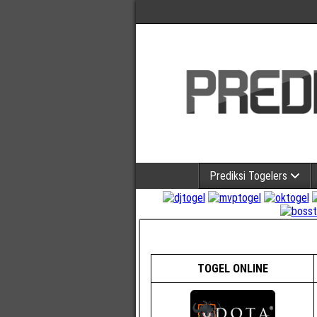
Prediksi Togelers
TOGEL ONLINE