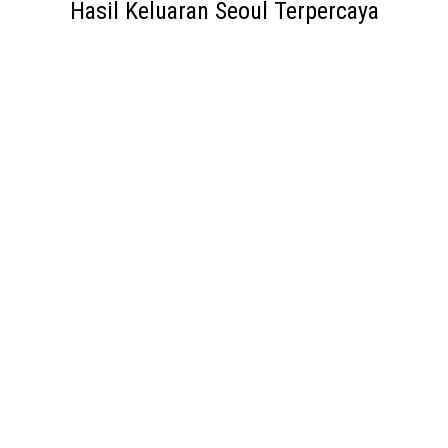
Hasil Keluaran Seoul Terpercaya