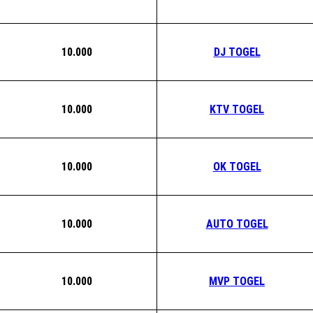
10.000
DJ TOGEL
10.000
KTV TOGEL
10.000
OK TOGEL
10.000
AUTO TOGEL
10.000
MVP TOGEL