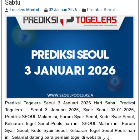
Sabtu
Togelers Mantul
02 Januari 2026
Prediksi Seoul
Prediksi Togelers Seoul 3 Januari 2026 Hari Sabtu Prediksi
Togelers – Seoul 3 Januari 2026, Syair Seoul 03-01-2026,
Prediksi SEOUL Malam ini, Forum Syair Seoul, Kode Syair Seoul,
Keluaran Togel Seoul Pools hari ini. SEOUL Malam ini, Forum
Syair Seoul, Kode Syair Seoul, Keluaran Togel Seoul Pools hari
ini. Selamat datang para pemain togel di website […]