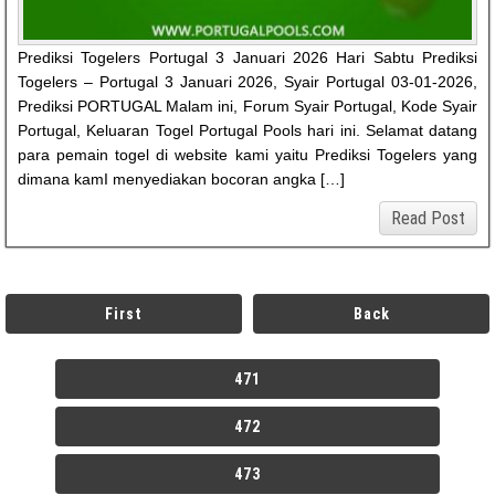
Prediksi Togelers Portugal 3 Januari 2026 Hari Sabtu Prediksi
Togelers – Portugal 3 Januari 2026, Syair Portugal 03-01-2026,
Prediksi PORTUGAL Malam ini, Forum Syair Portugal, Kode Syair
Portugal, Keluaran Togel Portugal Pools hari ini. Selamat datang
para pemain togel di website kami yaitu Prediksi Togelers yang
dimana kamI menyediakan bocoran angka […]
Read Post
First
Back
471
472
473