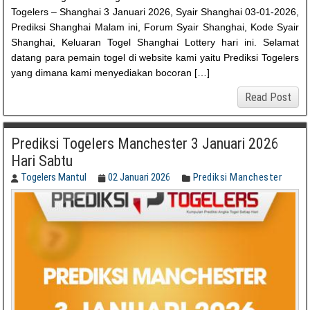
Togelers – Shanghai 3 Januari 2026, Syair Shanghai 03-01-2026,
Prediksi Shanghai Malam ini, Forum Syair Shanghai, Kode Syair
Shanghai, Keluaran Togel Shanghai Lottery hari ini. Selamat
datang para pemain togel di website kami yaitu Prediksi Togelers
yang dimana kami menyediakan bocoran […]
Read Post
Prediksi Togelers Manchester 3 Januari 2026
Hari Sabtu
Togelers Mantul
02 Januari 2026
Prediksi Manchester