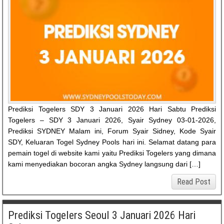
Prediksi Togelers SDY 3 Januari 2026 Hari Sabtu Prediksi
Togelers – SDY 3 Januari 2026, Syair Sydney 03-01-2026,
Prediksi SYDNEY Malam ini, Forum Syair Sidney, Kode Syair
SDY, Keluaran Togel Sydney Pools hari ini. Selamat datang para
pemain togel di website kami yaitu Prediksi Togelers yang dimana
kami menyediakan bocoran angka Sydney langsung dari […]
Read Post
Prediksi Togelers Seoul 3 Januari 2026 Hari