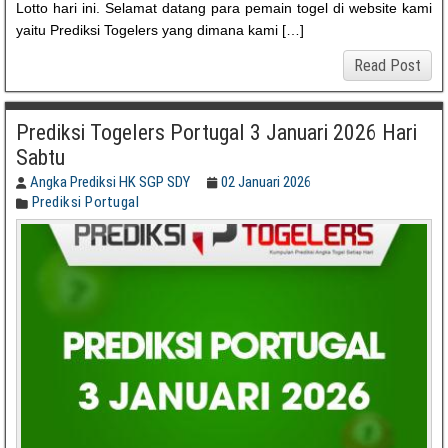
Lotto hari ini. Selamat datang para pemain togel di website kami
yaitu Prediksi Togelers yang dimana kami […]
Read Post
Prediksi Togelers Portugal 3 Januari 2026 Hari
Sabtu
Angka Prediksi HK SGP SDY
02 Januari 2026
Prediksi Portugal