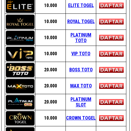
10.000
ELITE TOGEL
10.000
ROYAL TOGEL
PLATINUM
10.000
TOTO
10.000
VIP TOTO
20.000
BOSS TOTO
20.000
MAX TOTO
PLATINUM
20.000
SLOT
10.000
CROWN TOGEL