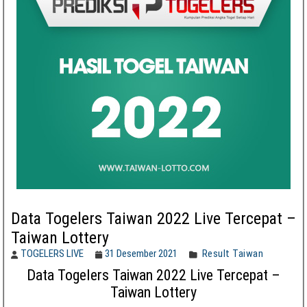
Data Togelers Taiwan 2022 Live Tercepat –
Taiwan Lottery
TOGELERS LIVE
31 Desember 2021
Result Taiwan
Data Togelers Taiwan 2022 Live Tercepat –
Taiwan Lottery