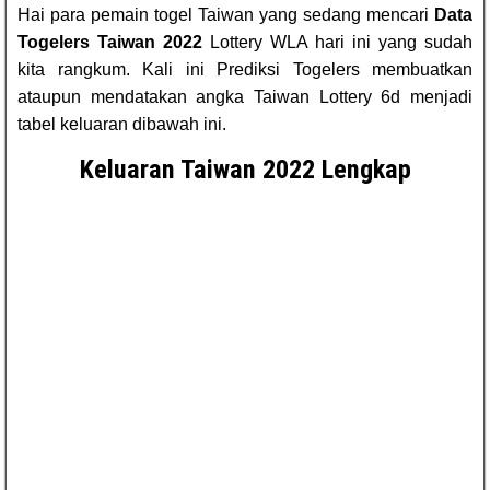
Hai para pemain togel Taiwan yang sedang mencari
Data
Togelers Taiwan 2022
Lottery WLA hari ini yang sudah
kita rangkum. Kali ini Prediksi Togelers membuatkan
ataupun mendatakan angka Taiwan Lottery 6d menjadi
tabel keluaran dibawah ini.
Keluaran Taiwan 2022 Lengkap