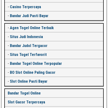
-
Casino Terpercaya
-
Bandar Judi Pasti Bayar
-
Agen Togel Online Terbaik
-
Situs Judi Indonesia
-
Bandar Judol Tergacor
-
Situs Togel Terfavorit
-
Bandar Togel Online Terpopular
-
BO Slot Online Paling Gacor
-
Slot Online Pasti Bayar
Bandar Togel Online
Slot Gacor Terpercaya