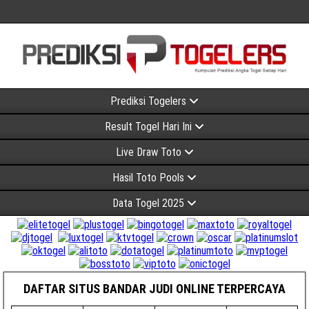
Prediksi Togelers
Result Togel Hari Ini
Live Draw Toto
Hasil Toto Pools
Data Togel 2025
DAFTAR SITUS BANDAR JUDI ONLINE TERPERCAYA