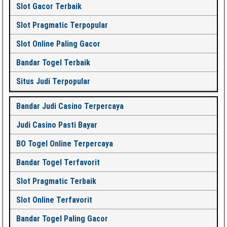
Slot Gacor Terbaik
Slot Pragmatic Terpopular
Slot Online Paling Gacor
Bandar Togel Terbaik
Situs Judi Terpopular
Bandar Judi Casino Terpercaya
Judi Casino Pasti Bayar
BO Togel Online Terpercaya
Bandar Togel Terfavorit
Slot Pragmatic Terbaik
Slot Online Terfavorit
Bandar Togel Paling Gacor