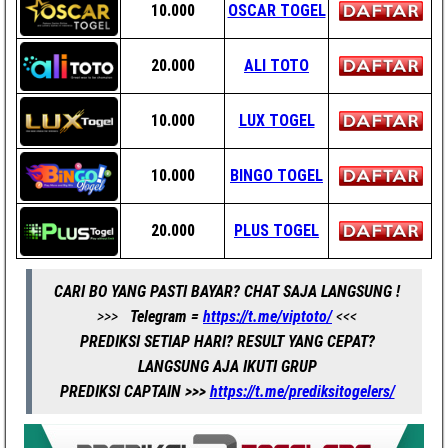
10.000
OSCAR TOGEL
20.000
ALI TOTO
10.000
LUX TOGEL
10.000
BINGO TOGEL
20.000
PLUS TOGEL
CARI BO YANG PASTI BAYAR? CHAT SAJA LANGSUNG !
>>>
Telegram =
https://t.me/viptoto/
<<<
PREDIKSI SETIAP HARI? RESULT YANG CEPAT?
LANGSUNG AJA IKUTI GRUP
PREDIKSI CAPTAIN >>>
https://t.me/prediksitogelers/