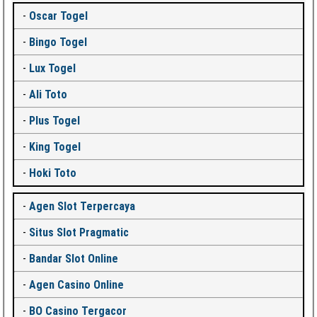
-
Oscar Togel
-
Bingo Togel
-
Lux Togel
-
Ali Toto
-
Plus Togel
-
King Togel
-
Hoki Toto
-
Agen Slot Terpercaya
-
Situs Slot Pragmatic
-
Bandar Slot Online
-
Agen Casino Online
-
BO Casino Tergacor