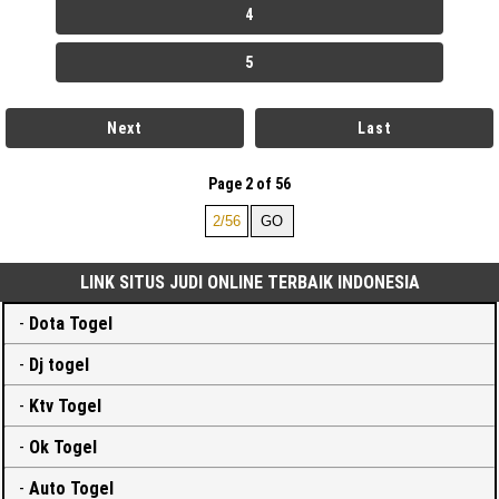
4
5
Next
Last
Page 2 of 56
LINK SITUS JUDI ONLINE TERBAIK INDONESIA
-
Dota Togel
-
Dj togel
-
Ktv Togel
-
Ok Togel
-
Auto Togel