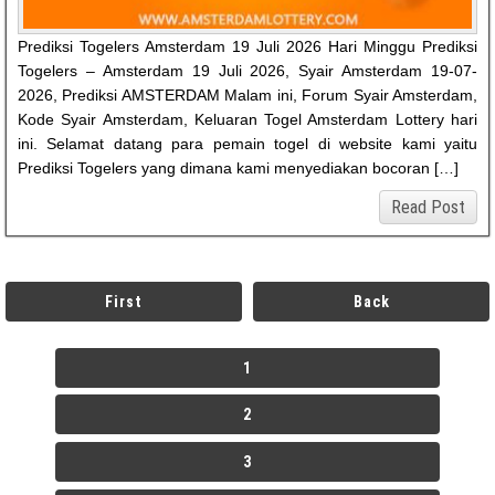
Prediksi Togelers Amsterdam 19 Juli 2026 Hari Minggu Prediksi
Togelers – Amsterdam 19 Juli 2026, Syair Amsterdam 19-07-
2026, Prediksi AMSTERDAM Malam ini, Forum Syair Amsterdam,
Kode Syair Amsterdam, Keluaran Togel Amsterdam Lottery hari
ini. Selamat datang para pemain togel di website kami yaitu
Prediksi Togelers yang dimana kami menyediakan bocoran […]
Read Post
First
Back
1
2
3