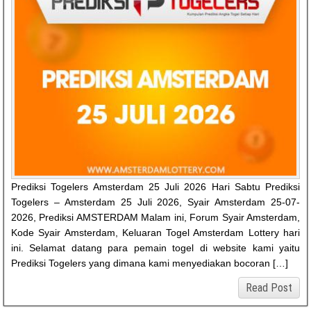
Prediksi Togelers Amsterdam 25 Juli 2026 Hari Sabtu Prediksi
Togelers – Amsterdam 25 Juli 2026, Syair Amsterdam 25-07-
2026, Prediksi AMSTERDAM Malam ini, Forum Syair Amsterdam,
Kode Syair Amsterdam, Keluaran Togel Amsterdam Lottery hari
ini. Selamat datang para pemain togel di website kami yaitu
Prediksi Togelers yang dimana kami menyediakan bocoran […]
Read Post