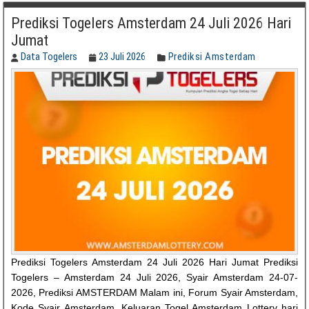
Prediksi Togelers Amsterdam 24 Juli 2026 Hari
Jumat
Data Togelers
23 Juli 2026
Prediksi Amsterdam
Prediksi Togelers Amsterdam 24 Juli 2026 Hari Jumat Prediksi
Togelers – Amsterdam 24 Juli 2026, Syair Amsterdam 24-07-
2026, Prediksi AMSTERDAM Malam ini, Forum Syair Amsterdam,
Kode Syair Amsterdam, Keluaran Togel Amsterdam Lottery hari