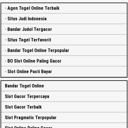
-
Agen Togel Online Terbaik
-
Situs Judi Indonesia
-
Bandar Judol Tergacor
-
Situs Togel Terfavorit
-
Bandar Togel Online Terpopular
-
BO Slot Online Paling Gacor
-
Slot Online Pasti Bayar
Bandar Togel Online
Slot Gacor Terpercaya
Slot Gacor Terbaik
Slot Pragmatic Terpopular