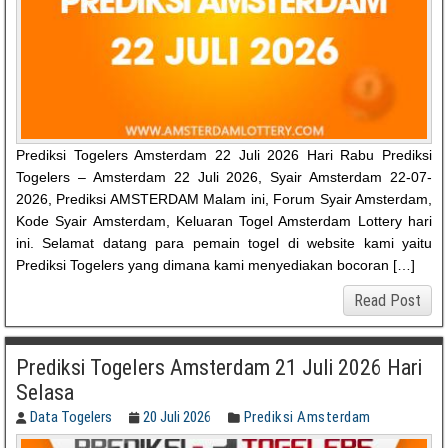
Prediksi Togelers Amsterdam 22 Juli 2026 Hari Rabu Prediksi
Togelers – Amsterdam 22 Juli 2026, Syair Amsterdam 22-07-
2026, Prediksi AMSTERDAM Malam ini, Forum Syair Amsterdam,
Kode Syair Amsterdam, Keluaran Togel Amsterdam Lottery hari
ini. Selamat datang para pemain togel di website kami yaitu
Prediksi Togelers yang dimana kami menyediakan bocoran […]
Read Post
Prediksi Togelers Amsterdam 21 Juli 2026 Hari
Selasa
Data Togelers
20 Juli 2026
Prediksi Amsterdam