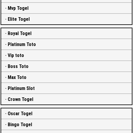
-
Mvp Togel
-
Elite Togel
-
Royal Togel
-
Platinum Toto
-
Vip toto
-
Boss Toto
-
Max Toto
-
Platinum Slot
-
Crown Togel
-
Oscar Togel
-
Bingo Togel