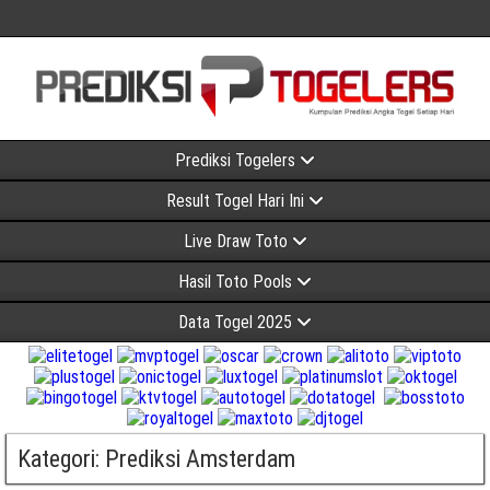
Prediksi Togelers
Result Togel Hari Ini
Live Draw Toto
Hasil Toto Pools
Data Togel 2025
Kategori: Prediksi Amsterdam