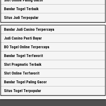
Slot Online Paling Gacor
Bandar Togel Terbaik
Situs Judi Terpopular
Bandar Judi Casino Terpercaya
Judi Casino Pasti Bayar
BO Togel Online Terpercaya
Bandar Togel Terfavorit
Slot Pragmatic Terbaik
Slot Online Terfavorit
Bandar Togel Paling Gacor
Situs Togel Terpopular