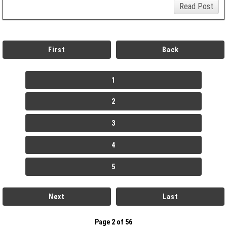
Read Post
First
Back
1
2
3
4
5
Next
Last
Page 2 of 56