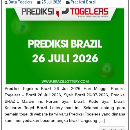
Data Togelers
25 Juli 2026
Prediksi Brazil
Prediksi Togelers Brazil 26 Juli 2026 Hari Minggu Prediksi
Togelers – Brazil 26 Juli 2026, Syair Brazil 26-07-2026, Prediksi
BRAZIL Malam ini, Forum Syair Brazil, Kode Syair Brazil,
Keluaran Togel Brazil Lottery hari ini. Selamat datang para
pemain togel di website kami yaitu Prediksi Togelers yang dimana
kami menyediakan bocoran angka Brazil langsung […]