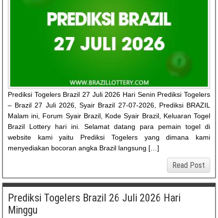
Prediksi Togelers Brazil 27 Juli 2026 Hari Senin Prediksi Togelers
– Brazil 27 Juli 2026, Syair Brazil 27-07-2026, Prediksi BRAZIL
Malam ini, Forum Syair Brazil, Kode Syair Brazil, Keluaran Togel
Brazil Lottery hari ini. Selamat datang para pemain togel di
website kami yaitu Prediksi Togelers yang dimana kami
menyediakan bocoran angka Brazil langsung […]
Read Post
Prediksi Togelers Brazil 26 Juli 2026 Hari
Minggu