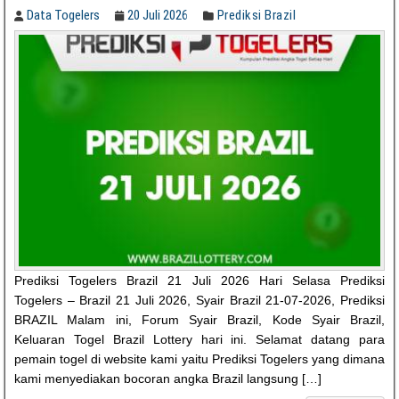
Data Togelers
20 Juli 2026
Prediksi Brazil
Prediksi Togelers Brazil 21 Juli 2026 Hari Selasa Prediksi
Togelers – Brazil 21 Juli 2026, Syair Brazil 21-07-2026, Prediksi
BRAZIL Malam ini, Forum Syair Brazil, Kode Syair Brazil,
Keluaran Togel Brazil Lottery hari ini. Selamat datang para
pemain togel di website kami yaitu Prediksi Togelers yang dimana
kami menyediakan bocoran angka Brazil langsung […]