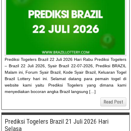
Prediksi Togelers Brazil 22 Juli 2026 Hari Rabu Prediksi Togelers
– Brazil 22 Juli 2026, Syair Brazil 22-07-2026, Prediksi BRAZIL
Malam ini, Forum Syair Brazil, Kode Syair Brazil, Keluaran Togel
Brazil Lottery hari ini. Selamat datang para pemain togel di
website kami yaitu Prediksi Togelers yang dimana kami
menyediakan bocoran angka Brazil langsung […]
Read Post
Prediksi Togelers Brazil 21 Juli 2026 Hari
Selasa