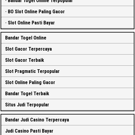
-
Bandar Togel Online Terpopular
-
BO Slot Online Paling Gacor
-
Slot Online Pasti Bayar
Bandar Togel Online
Slot Gacor Terpercaya
Slot Gacor Terbaik
Slot Pragmatic Terpopular
Slot Online Paling Gacor
Bandar Togel Terbaik
Situs Judi Terpopular
Bandar Judi Casino Terpercaya
Judi Casino Pasti Bayar