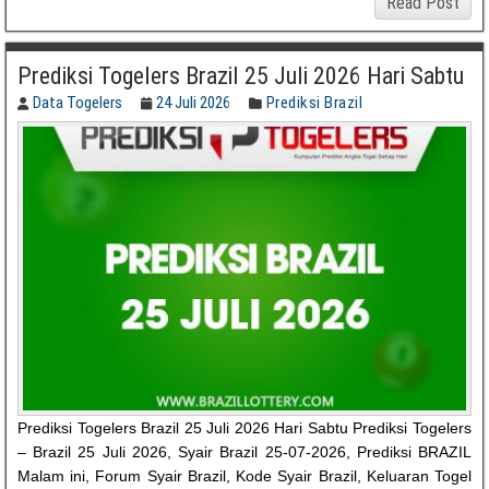
Read Post
Prediksi Togelers Brazil 25 Juli 2026 Hari Sabtu
Data Togelers
24 Juli 2026
Prediksi Brazil
Prediksi Togelers Brazil 25 Juli 2026 Hari Sabtu Prediksi Togelers
– Brazil 25 Juli 2026, Syair Brazil 25-07-2026, Prediksi BRAZIL
Malam ini, Forum Syair Brazil, Kode Syair Brazil, Keluaran Togel