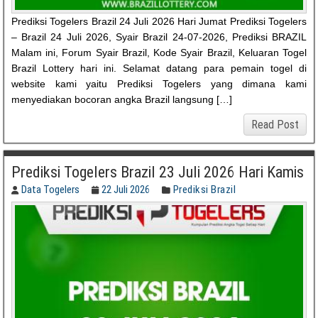
Prediksi Togelers Brazil 24 Juli 2026 Hari Jumat Prediksi Togelers
– Brazil 24 Juli 2026, Syair Brazil 24-07-2026, Prediksi BRAZIL
Malam ini, Forum Syair Brazil, Kode Syair Brazil, Keluaran Togel
Brazil Lottery hari ini. Selamat datang para pemain togel di
website kami yaitu Prediksi Togelers yang dimana kami
menyediakan bocoran angka Brazil langsung […]
Read Post
Prediksi Togelers Brazil 23 Juli 2026 Hari Kamis
Data Togelers
22 Juli 2026
Prediksi Brazil