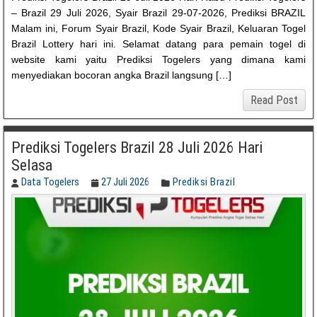
– Brazil 29 Juli 2026, Syair Brazil 29-07-2026, Prediksi BRAZIL
Malam ini, Forum Syair Brazil, Kode Syair Brazil, Keluaran Togel
Brazil Lottery hari ini. Selamat datang para pemain togel di
website kami yaitu Prediksi Togelers yang dimana kami
menyediakan bocoran angka Brazil langsung […]
Read Post
Prediksi Togelers Brazil 28 Juli 2026 Hari
Selasa
Data Togelers
27 Juli 2026
Prediksi Brazil