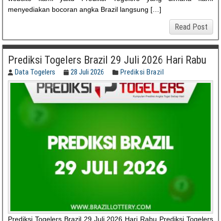
menyediakan bocoran angka Brazil langsung […]
Read Post
Prediksi Togelers Brazil 29 Juli 2026 Hari Rabu
Data Togelers
28 Juli 2026
Prediksi Brazil
Prediksi Togelers Brazil 29 Juli 2026 Hari Rabu Prediksi Togelers