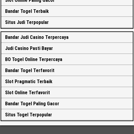
Slot Online Paling Gacor
Bandar Togel Terbaik
Situs Judi Terpopular
Bandar Judi Casino Terpercaya
Judi Casino Pasti Bayar
BO Togel Online Terpercaya
Bandar Togel Terfavorit
Slot Pragmatic Terbaik
Slot Online Terfavorit
Bandar Togel Paling Gacor
Situs Togel Terpopular