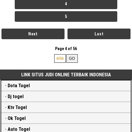
4
5
Next
Last
Page 4 of 56
LINK SITUS JUDI ONLINE TERBAIK INDONESIA
-
Dota Togel
-
Dj togel
-
Ktv Togel
-
Ok Togel
-
Auto Togel