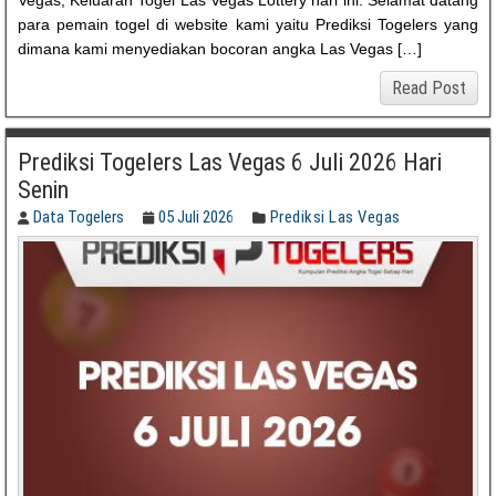
Vegas, Keluaran Togel Las Vegas Lottery hari ini. Selamat datang
para pemain togel di website kami yaitu Prediksi Togelers yang
dimana kami menyediakan bocoran angka Las Vegas […]
Read Post
Prediksi Togelers Las Vegas 6 Juli 2026 Hari
Senin
Data Togelers
05 Juli 2026
Prediksi Las Vegas