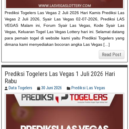
Prediksi Togelers Las Vegas 2 Juli 2026 Hari Kamis Prediksi Las
Vegas 2 Juli 2026, Syair Las Vegas 02-07-2026, Prediksi LAS
VEGAS Malam ini, Forum Syair Las Vegas, Kode Syair Las
Vegas, Keluaran Togel Las Vegas Lottery hari ini. Selamat datang
para pemain togel di website kami yaitu Prediksi Togelers yang
dimana kami menyediakan bocoran angka Las Vegas […]
Read Post
Prediksi Togelers Las Vegas 1 Juli 2026 Hari
Rabu
Data Togelers
30 Juni 2026
Prediksi Las Vegas