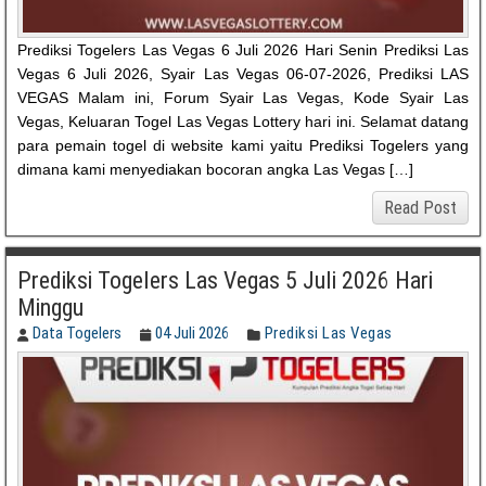
Prediksi Togelers Las Vegas 6 Juli 2026 Hari Senin Prediksi Las
Vegas 6 Juli 2026, Syair Las Vegas 06-07-2026, Prediksi LAS
VEGAS Malam ini, Forum Syair Las Vegas, Kode Syair Las
Vegas, Keluaran Togel Las Vegas Lottery hari ini. Selamat datang
para pemain togel di website kami yaitu Prediksi Togelers yang
dimana kami menyediakan bocoran angka Las Vegas […]
Read Post
Prediksi Togelers Las Vegas 5 Juli 2026 Hari
Minggu
Data Togelers
04 Juli 2026
Prediksi Las Vegas