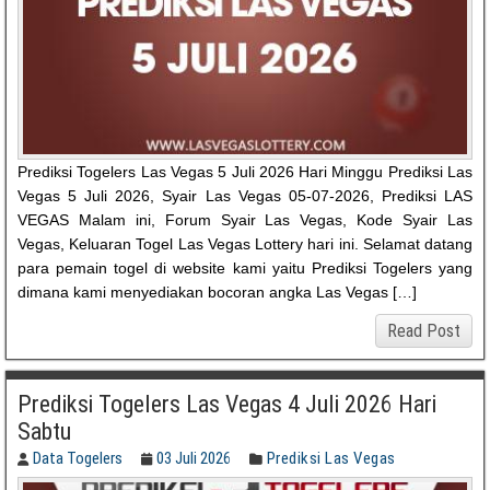
Prediksi Togelers Las Vegas 5 Juli 2026 Hari Minggu Prediksi Las
Vegas 5 Juli 2026, Syair Las Vegas 05-07-2026, Prediksi LAS
VEGAS Malam ini, Forum Syair Las Vegas, Kode Syair Las
Vegas, Keluaran Togel Las Vegas Lottery hari ini. Selamat datang
para pemain togel di website kami yaitu Prediksi Togelers yang
dimana kami menyediakan bocoran angka Las Vegas […]
Read Post
Prediksi Togelers Las Vegas 4 Juli 2026 Hari
Sabtu
Data Togelers
03 Juli 2026
Prediksi Las Vegas