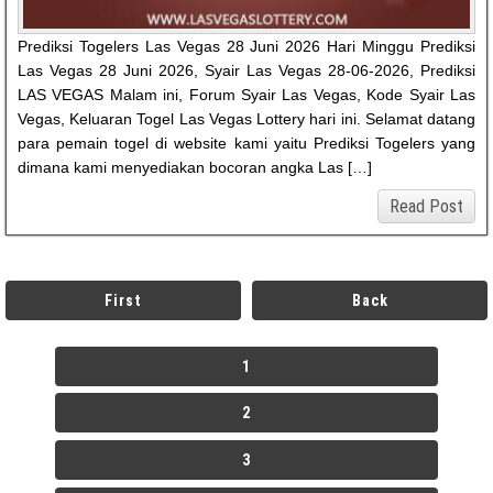
Prediksi Togelers Las Vegas 28 Juni 2026 Hari Minggu Prediksi
Las Vegas 28 Juni 2026, Syair Las Vegas 28-06-2026, Prediksi
LAS VEGAS Malam ini, Forum Syair Las Vegas, Kode Syair Las
Vegas, Keluaran Togel Las Vegas Lottery hari ini. Selamat datang
para pemain togel di website kami yaitu Prediksi Togelers yang
dimana kami menyediakan bocoran angka Las […]
Read Post
First
Back
1
2
3