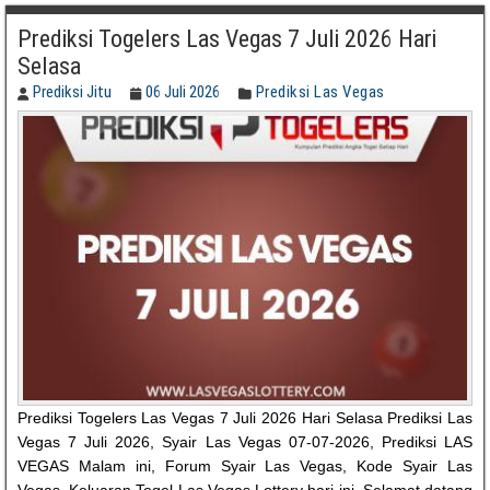
Prediksi Togelers Las Vegas 7 Juli 2026 Hari
Selasa
Prediksi Jitu
06 Juli 2026
Prediksi Las Vegas
Prediksi Togelers Las Vegas 7 Juli 2026 Hari Selasa Prediksi Las
Vegas 7 Juli 2026, Syair Las Vegas 07-07-2026, Prediksi LAS
VEGAS Malam ini, Forum Syair Las Vegas, Kode Syair Las