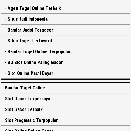
-
Agen Togel Online Terbaik
-
Situs Judi Indonesia
-
Bandar Judol Tergacor
-
Situs Togel Terfavorit
-
Bandar Togel Online Terpopular
-
BO Slot Online Paling Gacor
-
Slot Online Pasti Bayar
Bandar Togel Online
Slot Gacor Terpercaya
Slot Gacor Terbaik
Slot Pragmatic Terpopular