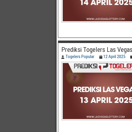
Prediksi Togelers Las Vegas
Togelers Popular
12 April 2025