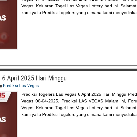
Vegas, Keluaran Togel Las Vegas Lottery hari ini. Selama
kami yaitu Prediksi Togelers yang dimana kami menyediak
 6 April 2025 Hari Minggu
Prediksi Las Vegas
Prediksi Togelers Las Vegas 6 April 2025 Hari Minggu Predi
Vegas 06-04-2025, Prediksi LAS VEGAS Malam ini, For
Vegas, Keluaran Togel Las Vegas Lottery hari ini. Selama
kami yaitu Prediksi Togelers yang dimana kami menyediak