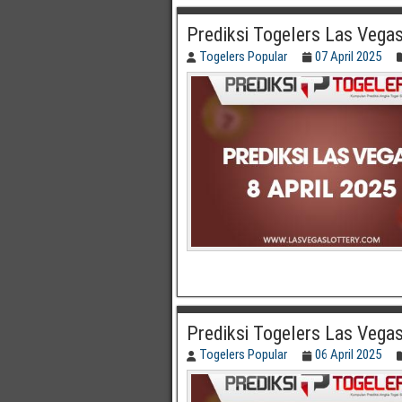
Prediksi Togelers Las Vegas
Togelers Popular
07 April 2025
Prediksi Togelers Las Vegas
Togelers Popular
06 April 2025