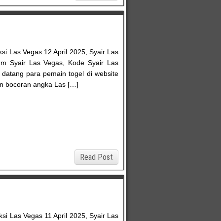
ksi Las Vegas 12 April 2025, Syair Las
um Syair Las Vegas, Kode Syair Las
t datang para pemain togel di website
an bocoran angka Las […]
Read Post
ksi Las Vegas 11 April 2025, Syair Las