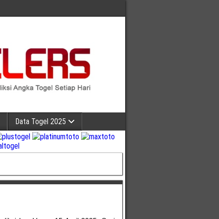
Data Togel 2025