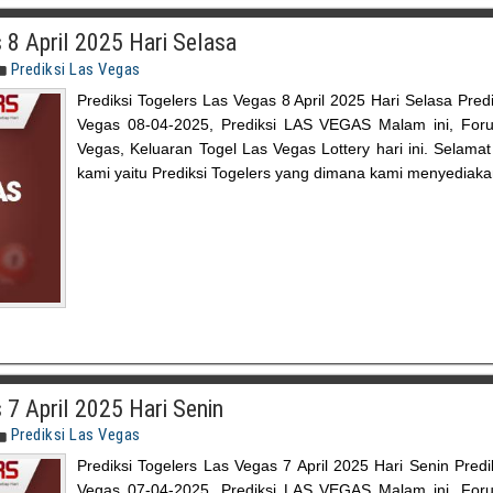
 8 April 2025 Hari Selasa
Prediksi Las Vegas
Prediksi Togelers Las Vegas 8 April 2025 Hari Selasa Predi
Vegas 08-04-2025, Prediksi LAS VEGAS Malam ini, For
Vegas, Keluaran Togel Las Vegas Lottery hari ini. Selama
kami yaitu Prediksi Togelers yang dimana kami menyediak
 7 April 2025 Hari Senin
Prediksi Las Vegas
Prediksi Togelers Las Vegas 7 April 2025 Hari Senin Predi
Vegas 07-04-2025, Prediksi LAS VEGAS Malam ini, For