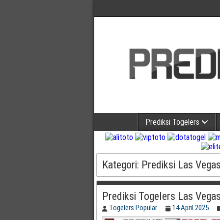
Prediksi Togelers
Kategori: Prediksi Las Vega
Prediksi Togelers Las Vegas
Togelers Popular
14 April 2025