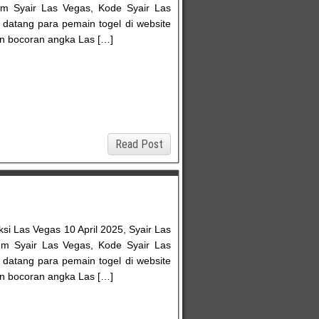
um Syair Las Vegas, Kode Syair Las
t datang para pemain togel di website
an bocoran angka Las […]
Read Post
ksi Las Vegas 10 April 2025, Syair Las
um Syair Las Vegas, Kode Syair Las
t datang para pemain togel di website
an bocoran angka Las […]