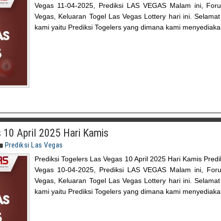
Vegas 11-04-2025, Prediksi LAS VEGAS Malam ini, For
Vegas, Keluaran Togel Las Vegas Lottery hari ini. Selama
kami yaitu Prediksi Togelers yang dimana kami menyediak
 10 April 2025 Hari Kamis
Prediksi Las Vegas
Prediksi Togelers Las Vegas 10 April 2025 Hari Kamis Predi
Vegas 10-04-2025, Prediksi LAS VEGAS Malam ini, For
Vegas, Keluaran Togel Las Vegas Lottery hari ini. Selama
kami yaitu Prediksi Togelers yang dimana kami menyediak