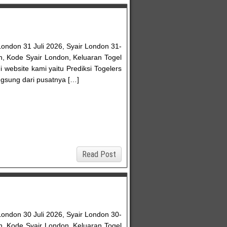
London 31 Juli 2026, Syair London 31-
, Kode Syair London, Keluaran Togel
 website kami yaitu Prediksi Togelers
gsung dari pusatnya […]
Read Post
London 30 Juli 2026, Syair London 30-
, Kode Syair London, Keluaran Togel