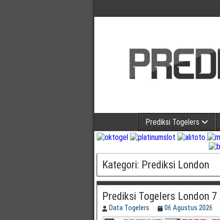
Prediksi Togelers
Kategori: Prediksi London
Prediksi Togelers London 7
Data Togelers
06 Agustus 2026