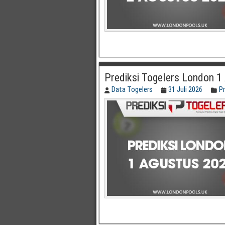
Prediksi Togelers London 1
Data Togelers
31 Juli 2026
P