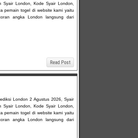
 Syair London, Kode Syair London,
a pemain togel di website kami yaitu
coran angka London langsung dari
Read Post
ediksi London 2 Agustus 2026, Syair
 Syair London, Kode Syair London,
a pemain togel di website kami yaitu
coran angka London langsung dari