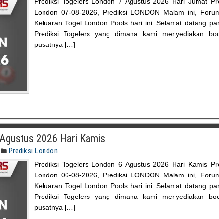
Prediksi Togelers London 7 Agustus 2026 Hari Jumat Pr
London 07-08-2026, Prediksi LONDON Malam ini, Forum
Keluaran Togel London Pools hari ini. Selamat datang par
Prediksi Togelers yang dimana kami menyediakan bo
pusatnya […]
 Agustus 2026 Hari Kamis
Prediksi London
Prediksi Togelers London 6 Agustus 2026 Hari Kamis Pr
London 06-08-2026, Prediksi LONDON Malam ini, Forum
Keluaran Togel London Pools hari ini. Selamat datang par
Prediksi Togelers yang dimana kami menyediakan bo
pusatnya […]