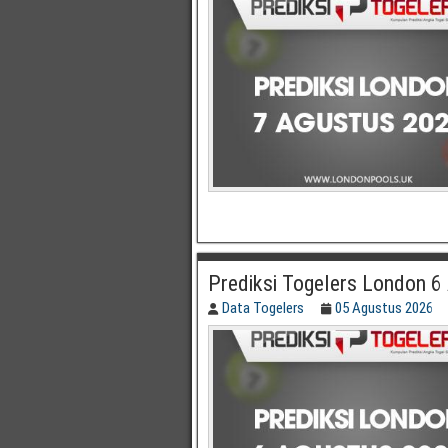
Prediksi Togelers London 6
Data Togelers
05 Agustus 2026