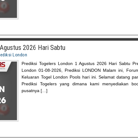
 Agustus 2026 Hari Sabtu
rediksi London
Prediksi Togelers London 1 Agustus 2026 Hari Sabtu Pr
London 01-08-2026, Prediksi LONDON Malam ini, Forum
Keluaran Togel London Pools hari ini. Selamat datang par
Prediksi Togelers yang dimana kami menyediakan bo
pusatnya […]