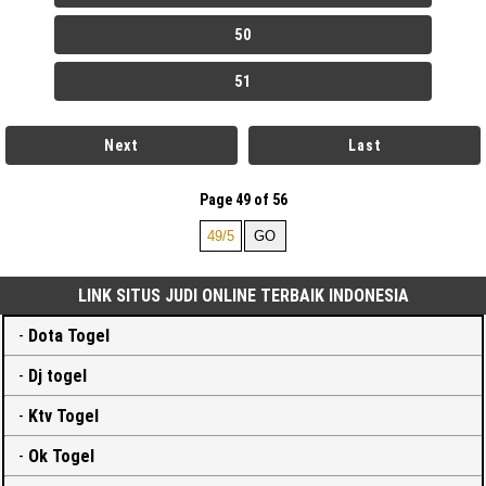
50
51
Next
Last
Page 49 of 56
LINK SITUS JUDI ONLINE TERBAIK INDONESIA
-
Dota Togel
-
Dj togel
-
Ktv Togel
-
Ok Togel