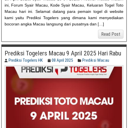
ini, Forum Syair Macau, Kode Syair Macau, Keluaran Togel Toto
Macau hari ini. Selamat datang para pemain togel di website
kami yaitu Prediksi Togelers yang dimana kami menyediakan
bocoran angka Macau langsung dari pusatnya dan […]
Read Post
Prediksi Togelers Macau 9 April 2025 Hari Rabu
Prediksi Togelers HK
08 April 2025
Prediksi Macau