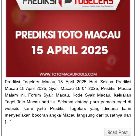
Prediksi Togelers Macau 15 April 2025 Hari Selasa Prediksi
Macau 15 April 2025, Syair Macau 15-04-2025, Prediksi Macau
Malam ini, Forum Syair Macau, Kode Syair Macau, Keluaran
Togel Toto Macau hari ini. Selamat datang para pemain togel di
website kami yaitu Prediksi Togelers yang dimana kami
menyediakan bocoran angka Macau langsung dari pusatnya dan
[…]
Read Post