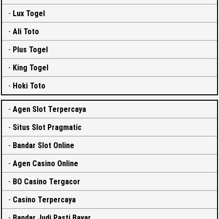
-
Lux Togel
-
Ali Toto
-
Plus Togel
-
King Togel
-
Hoki Toto
-
Agen Slot Terpercaya
-
Situs Slot Pragmatic
-
Bandar Slot Online
-
Agen Casino Online
-
BO Casino Tergacor
-
Casino Terpercaya
-
Bandar Judi Pasti Bayar