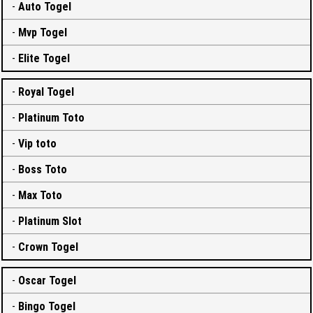
-
Auto Togel
-
Mvp Togel
-
Elite Togel
-
Royal Togel
-
Platinum Toto
-
Vip toto
-
Boss Toto
-
Max Toto
-
Platinum Slot
-
Crown Togel
-
Oscar Togel
-
Bingo Togel