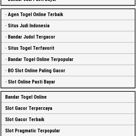
-
Agen Togel Online Terbaik
-
Situs Judi Indonesia
-
Bandar Judol Tergacor
-
Situs Togel Terfavorit
-
Bandar Togel Online Terpopular
-
BO Slot Online Paling Gacor
-
Slot Online Pasti Bayar
Bandar Togel Online
Slot Gacor Terpercaya
Slot Gacor Terbaik
Slot Pragmatic Terpopular