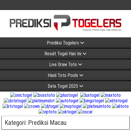
Prediksi Togelers
Result Togel Hari Ini
Live Draw Toto
Hasil Toto Pools
Data Togel 2025
Kategori: Prediksi Macau