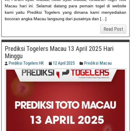
Macau hari ini. Selamat datang para pemain togel di website
kami yaitu Prediksi Togelers yang dimana kami menyediakan
bocoran angka Macau langsung dari pusatnya dan […]
Read Post
Prediksi Togelers Macau 13 April 2025 Hari
Minggu
Prediksi Togelers HK
12 April 2025
Prediksi Macau