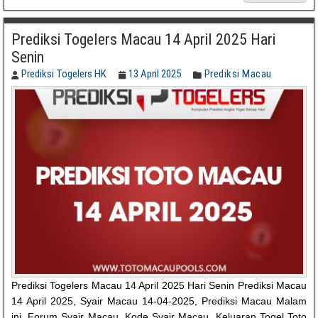
Prediksi Togelers Macau 14 April 2025 Hari
Senin
Prediksi Togelers HK
13 April 2025
Prediksi Macau
Prediksi Togelers Macau 14 April 2025 Hari Senin Prediksi Macau
14 April 2025, Syair Macau 14-04-2025, Prediksi Macau Malam
ini, Forum Syair Macau, Kode Syair Macau, Keluaran Togel Toto