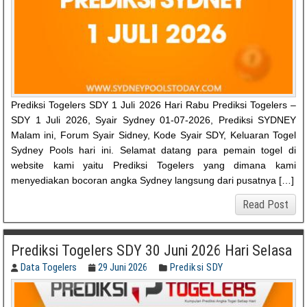
Prediksi Togelers SDY 1 Juli 2026 Hari Rabu Prediksi Togelers –
SDY 1 Juli 2026, Syair Sydney 01-07-2026, Prediksi SYDNEY
Malam ini, Forum Syair Sidney, Kode Syair SDY, Keluaran Togel
Sydney Pools hari ini. Selamat datang para pemain togel di
website kami yaitu Prediksi Togelers yang dimana kami
menyediakan bocoran angka Sydney langsung dari pusatnya […]
Read Post
Prediksi Togelers SDY 30 Juni 2026 Hari Selasa
Data Togelers
29 Juni 2026
Prediksi SDY