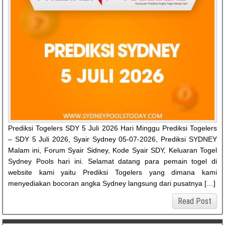
Prediksi Togelers SDY 5 Juli 2026 Hari Minggu Prediksi Togelers
– SDY 5 Juli 2026, Syair Sydney 05-07-2026, Prediksi SYDNEY
Malam ini, Forum Syair Sidney, Kode Syair SDY, Keluaran Togel
Sydney Pools hari ini. Selamat datang para pemain togel di
website kami yaitu Prediksi Togelers yang dimana kami
menyediakan bocoran angka Sydney langsung dari pusatnya […]
Read Post