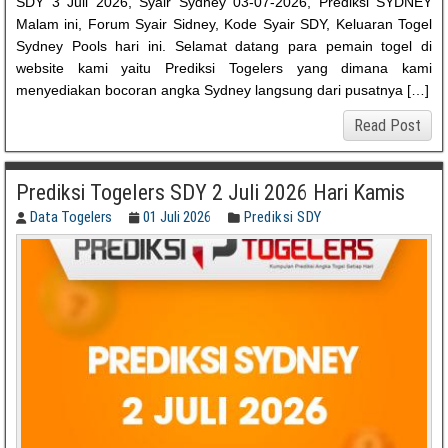
SDY 3 Juli 2026, Syair Sydney 03-07-2026, Prediksi SYDNEY
Malam ini, Forum Syair Sidney, Kode Syair SDY, Keluaran Togel
Sydney Pools hari ini. Selamat datang para pemain togel di
website kami yaitu Prediksi Togelers yang dimana kami
menyediakan bocoran angka Sydney langsung dari pusatnya […]
Read Post
Prediksi Togelers SDY 2 Juli 2026 Hari Kamis
Data Togelers
01 Juli 2026
Prediksi SDY