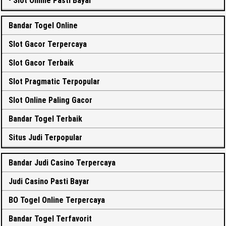
-
Slot Online Pasti Bayar
Bandar Togel Online
Slot Gacor Terpercaya
Slot Gacor Terbaik
Slot Pragmatic Terpopular
Slot Online Paling Gacor
Bandar Togel Terbaik
Situs Judi Terpopular
Bandar Judi Casino Terpercaya
Judi Casino Pasti Bayar
BO Togel Online Terpercaya
Bandar Togel Terfavorit