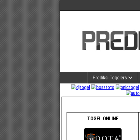
Prediksi Togelers
TOGEL ONLINE