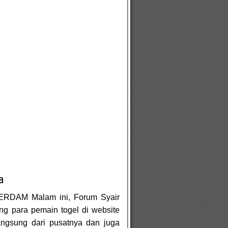
a
TERDAM Malam ini, Forum Syair
ng para pemain togel di website
ngsung dari pusatnya dan juga